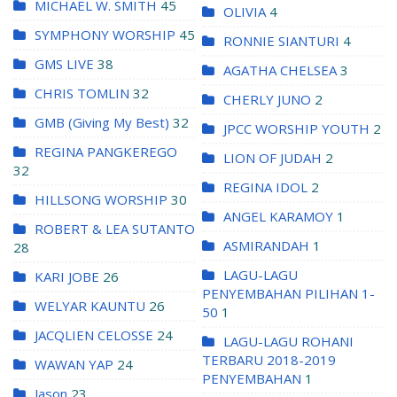
MICHAEL W. SMITH
45
OLIVIA
4
SYMPHONY WORSHIP
45
RONNIE SIANTURI
4
GMS LIVE
38
AGATHA CHELSEA
3
CHRIS TOMLIN
32
CHERLY JUNO
2
GMB (Giving My Best)
32
JPCC WORSHIP YOUTH
2
REGINA PANGKEREGO
LION OF JUDAH
2
32
REGINA IDOL
2
HILLSONG WORSHIP
30
ANGEL KARAMOY
1
ROBERT & LEA SUTANTO
ASMIRANDAH
1
28
LAGU-LAGU
KARI JOBE
26
PENYEMBAHAN PILIHAN 1-
WELYAR KAUNTU
26
50
1
JACQLIEN CELOSSE
24
LAGU-LAGU ROHANI
TERBARU 2018-2019
WAWAN YAP
24
PENYEMBAHAN
1
Jason
23