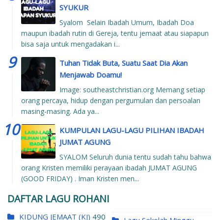
SYUKUR
Syalom Selain Ibadah Umum, Ibadah Doa
maupun ibadah rutin di Gereja, tentu jemaat atau siapapun
bisa saja untuk mengadakan i...
Tuhan Tidak Buta, Suatu Saat Dia Akan
Menjawab Doamu!
Image: southeastchristian.org Memang setiap
orang percaya, hidup dengan pergumulan dan persoalan
masing-masing. Ada ya...
KUMPULAN LAGU-LAGU PILIHAN IBADAH
JUMAT AGUNG
SYALOM Seluruh dunia tentu sudah tahu bahwa
orang Kristen memiliki perayaan ibadah JUMAT AGUNG
(GOOD FRIDAY) . Iman Kristen men...
DAFTAR LAGU ROHANI
KIDUNG JEMAAT (KJ)
490
Lagu Sekolah Minggu