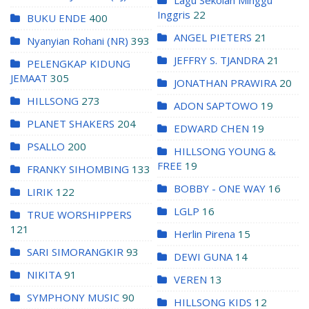
Inggris
22
BUKU ENDE
400
ANGEL PIETERS
21
Nyanyian Rohani (NR)
393
JEFFRY S. TJANDRA
21
PELENGKAP KIDUNG
JEMAAT
305
JONATHAN PRAWIRA
20
HILLSONG
273
ADON SAPTOWO
19
PLANET SHAKERS
204
EDWARD CHEN
19
PSALLO
200
HILLSONG YOUNG &
FREE
19
FRANKY SIHOMBING
133
BOBBY - ONE WAY
16
LIRIK
122
LGLP
16
TRUE WORSHIPPERS
121
Herlin Pirena
15
SARI SIMORANGKIR
93
DEWI GUNA
14
NIKITA
91
VEREN
13
SYMPHONY MUSIC
90
HILLSONG KIDS
12