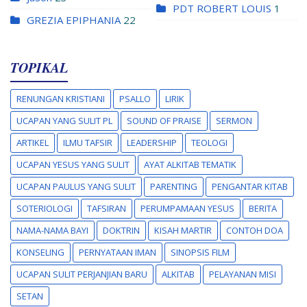
PDT ROBERT LOUIS
1
GREZIA EPIPHANIA
22
TOPIKAL
RENUNGAN KRISTIANI
PSALLO
LIRIK
UCAPAN YANG SULIT PL
SOUND OF PRAISE
SERMON
ARTIKEL
ILMU TAFSIR
LEADERSHIP
TEOLOGI
UCAPAN YESUS YANG SULIT
AYAT ALKITAB TEMATIK
UCAPAN PAULUS YANG SULIT
PARENTING
PENGANTAR KITAB
SOTERIOLOGI
TAFSIRAN
PERUMPAMAAN YESUS
BERITA
NAMA-NAMA BAYI
DOKTRIN
KISAH MARTIR
CONTOH DOA
KONSELING
PERNYATAAN IMAN
SINOPSIS FILM
UCAPAN SULIT PERJANJIAN BARU
ALKITAB
PELAYANAN MISI
SETAN