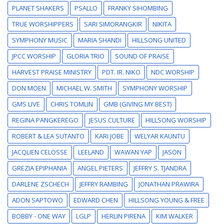
PLANET SHAKERS
PSALLO
FRANKY SIHOMBING
TRUE WORSHIPPERS
SARI SIMORANGKIR
NIKITA
SYMPHONY MUSIC
MARIA SHANDI
HILLSONG UNITED
JPCC WORSHIP
GLORIA TRIO
SOUND OF PRAISE
HARVEST PRAISE MINISTRY
PDT. IR. NIKO
NDC WORSHIP
DON MOEN
MICHAEL W. SMITH
SYMPHONY WORSHIP
GMS LIVE
CHRIS TOMLIN
GMB (GIVING MY BEST)
REGINA PANGKEREGO
JESUS CULTURE
HILLSONG WORSHIP
ROBERT & LEA SUTANTO
KARI JOBE
WELYAR KAUNTU
JACQLIEN CELOSSE
LEELAND
WAWAN YAP
JASON
GREZIA EPIPHANIA
ANGEL PIETERS
JEFFRY S. TJANDRA
DARLENE ZSCHECH
JEFFRY RAMBING
JONATHAN PRAWIRA
ADON SAPTOWO
EDWARD CHEN
HILLSONG YOUNG & FREE
BOBBY - ONE WAY
LGLP
HERLIN PIRENA
KIM WALKER