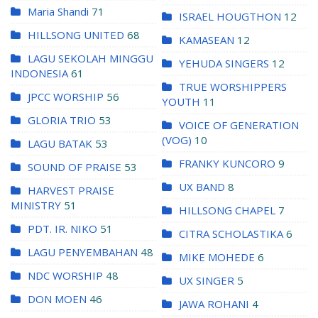
Maria Shandi
71
ISRAEL HOUGTHON
12
HILLSONG UNITED
68
KAMASEAN
12
LAGU SEKOLAH MINGGU
YEHUDA SINGERS
12
INDONESIA
61
TRUE WORSHIPPERS
JPCC WORSHIP
56
YOUTH
11
GLORIA TRIO
53
VOICE OF GENERATION
(VOG)
10
LAGU BATAK
53
FRANKY KUNCORO
9
SOUND OF PRAISE
53
UX BAND
8
HARVEST PRAISE
MINISTRY
51
HILLSONG CHAPEL
7
PDT. IR. NIKO
51
CITRA SCHOLASTIKA
6
LAGU PENYEMBAHAN
48
MIKE MOHEDE
6
NDC WORSHIP
48
UX SINGER
5
DON MOEN
46
JAWA ROHANI
4