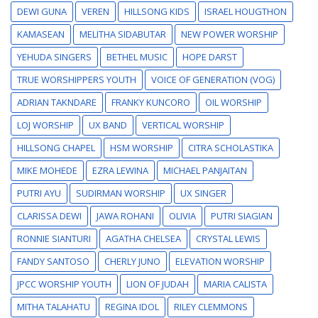
DEWI GUNA
VEREN
HILLSONG KIDS
ISRAEL HOUGTHON
KAMASEAN
MELITHA SIDABUTAR
NEW POWER WORSHIP
YEHUDA SINGERS
BETHEL MUSIC
HOPE DARST
TRUE WORSHIPPERS YOUTH
VOICE OF GENERATION (VOG)
ADRIAN TAKNDARE
FRANKY KUNCORO
OIL WORSHIP
LOJ WORSHIP
UX BAND
VERTICAL WORSHIP
HILLSONG CHAPEL
HSM WORSHIP
CITRA SCHOLASTIKA
MIKE MOHEDE
EZRA LEWINA
MICHAEL PANJAITAN
PUTRI AYU
SUDIRMAN WORSHIP
UX SINGER
CLARISSA DEWI
JAWA ROHANI
OLIVIA
PUTRI SIAGIAN
RONNIE SIANTURI
AGATHA CHELSEA
CRYSTAL LEWIS
FANDY SANTOSO
CHERLY JUNO
ELEVATION WORSHIP
JPCC WORSHIP YOUTH
LION OF JUDAH
MARIA CALISTA
MITHA TALAHATU
REGINA IDOL
RILEY CLEMMONS