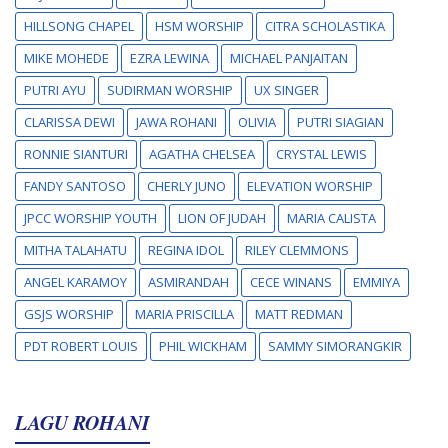
HILLSONG CHAPEL
HSM WORSHIP
CITRA SCHOLASTIKA
MIKE MOHEDE
EZRA LEWINA
MICHAEL PANJAITAN
PUTRI AYU
SUDIRMAN WORSHIP
UX SINGER
CLARISSA DEWI
JAWA ROHANI
OLIVIA
PUTRI SIAGIAN
RONNIE SIANTURI
AGATHA CHELSEA
CRYSTAL LEWIS
FANDY SANTOSO
CHERLY JUNO
ELEVATION WORSHIP
JPCC WORSHIP YOUTH
LION OF JUDAH
MARIA CALISTA
MITHA TALAHATU
REGINA IDOL
RILEY CLEMMONS
ANGEL KARAMOY
ASMIRANDAH
CECE WINANS
EMMIYA
GSJS WORSHIP
MARIA PRISCILLA
MATT REDMAN
PDT ROBERT LOUIS
PHIL WICKHAM
SAMMY SIMORANGKIR
LAGU ROHANI