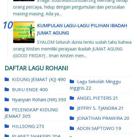
Image: southeastchristian.org Memang setiap
orang percaya, hidup dengan pergumulan dan persoalan
masing-masing. Ada ya...
KUMPULAN LAGU-LAGU PILIHAN IBADAH
JUMAT AGUNG
SYALOM Seluruh dunia tentu sudah tahu bahwa
orang Kristen memiliki perayaan ibadah JUMAT AGUNG
(GOOD FRIDAY) . Iman Kristen men...
DAFTAR LAGU ROHANI
KIDUNG JEMAAT (KJ)
490
Lagu Sekolah Minggu
Inggris
22
BUKU ENDE
400
ANGEL PIETERS
21
Nyanyian Rohani (NR)
393
JEFFRY S. TJANDRA
21
PELENGKAP KIDUNG
JEMAAT
305
JONATHAN PRAWIRA
20
HILLSONG
273
ADON SAPTOWO
19
PLANET SHAKERS
204