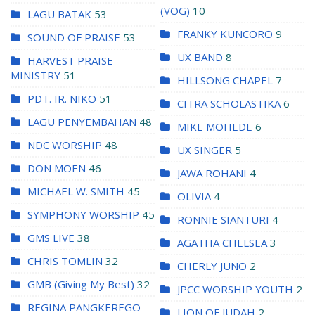
(VOG)
10
LAGU BATAK
53
FRANKY KUNCORO
9
SOUND OF PRAISE
53
UX BAND
8
HARVEST PRAISE
MINISTRY
51
HILLSONG CHAPEL
7
PDT. IR. NIKO
51
CITRA SCHOLASTIKA
6
LAGU PENYEMBAHAN
48
MIKE MOHEDE
6
NDC WORSHIP
48
UX SINGER
5
DON MOEN
46
JAWA ROHANI
4
MICHAEL W. SMITH
45
OLIVIA
4
SYMPHONY WORSHIP
45
RONNIE SIANTURI
4
GMS LIVE
38
AGATHA CHELSEA
3
CHRIS TOMLIN
32
CHERLY JUNO
2
GMB (Giving My Best)
32
JPCC WORSHIP YOUTH
2
REGINA PANGKEREGO
LION OF JUDAH
2