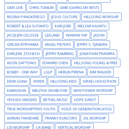
GMS LIVE
CHRIS TOMLIN
GMB (GIVING MY BEST)
REGINA PANGKEREGO
JESUS CULTURE
HILLSONG WORSHIP
ROBERT & LEA SUTANTO
KARI JOBE
WELYAR KAUNTU
JACQLIEN CELOSSE
LEELAND
WAWAN YAP
JASON
GREZIA EPIPHANIA
ANGEL PIETERS
JEFFRY S. TJANDRA
DARLENE ZSCHECH
JEFFRY RAMBING
JONATHAN PRAWIRA
ADON SAPTOWO
EDWARD CHEN
HILLSONG YOUNG & FREE
BOBBY - ONE WAY
LGLP
HERLIN PIRENA
KIM WALKER
DEWI GUNA
VEREN
HILLSONG KIDS
ISRAEL HOUGTHON
KAMASEAN
MELITHA SIDABUTAR
NEW POWER WORSHIP
YEHUDA SINGERS
BETHEL MUSIC
HOPE DARST
TRUE WORSHIPPERS YOUTH
VOICE OF GENERATION (VOG)
ADRIAN TAKNDARE
FRANKY KUNCORO
OIL WORSHIP
LOJ WORSHIP
UX BAND
VERTICAL WORSHIP