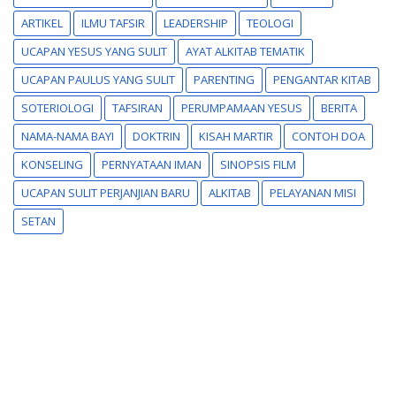
ARTIKEL
ILMU TAFSIR
LEADERSHIP
TEOLOGI
UCAPAN YESUS YANG SULIT
AYAT ALKITAB TEMATIK
UCAPAN PAULUS YANG SULIT
PARENTING
PENGANTAR KITAB
SOTERIOLOGI
TAFSIRAN
PERUMPAMAAN YESUS
BERITA
NAMA-NAMA BAYI
DOKTRIN
KISAH MARTIR
CONTOH DOA
KONSELING
PERNYATAAN IMAN
SINOPSIS FILM
UCAPAN SULIT PERJANJIAN BARU
ALKITAB
PELAYANAN MISI
SETAN