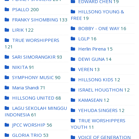
EDWARD CHEN
19
PSALLO
200
HILLSONG YOUNG &
FREE
19
FRANKY SIHOMBING
133
BOBBY - ONE WAY
16
LIRIK
122
LGLP
16
TRUE WORSHIPPERS
121
Herlin Pirena
15
SARI SIMORANGKIR
93
DEWI GUNA
14
NIKITA
91
VEREN
13
SYMPHONY MUSIC
90
HILLSONG KIDS
12
Maria Shandi
71
ISRAEL HOUGTHON
12
HILLSONG UNITED
68
KAMASEAN
12
LAGU SEKOLAH MINGGU
YEHUDA SINGERS
12
INDONESIA
61
TRUE WORSHIPPERS
JPCC WORSHIP
56
YOUTH
11
GLORIA TRIO
53
VOICE OF GENERATION