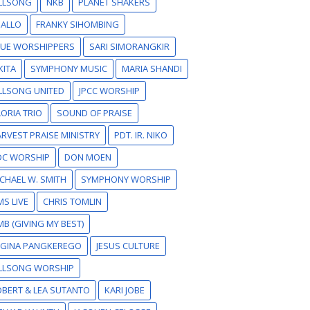
ILLSONG
NKB
PLANET SHAKERS
SALLO
FRANKY SIHOMBING
RUE WORSHIPPERS
SARI SIMORANGKIR
KITA
SYMPHONY MUSIC
MARIA SHANDI
LLSONG UNITED
JPCC WORSHIP
ORIA TRIO
SOUND OF PRAISE
RVEST PRAISE MINISTRY
PDT. IR. NIKO
DC WORSHIP
DON MOEN
CHAEL W. SMITH
SYMPHONY WORSHIP
S LIVE
CHRIS TOMLIN
B (GIVING MY BEST)
EGINA PANGKEREGO
JESUS CULTURE
ILLSONG WORSHIP
BERT & LEA SUTANTO
KARI JOBE