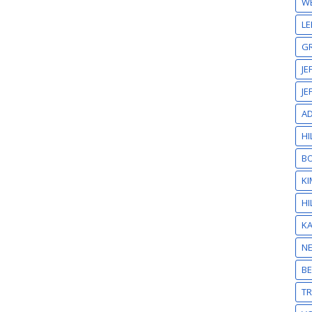
W
LE
GR
JE
JE
A
HI
BO
KI
HI
K
N
BE
T