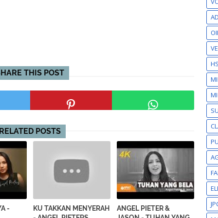
VO
AD
OI
VE
H
SHARE THIS POST
M
MI
S
CL
RELATED POSTS
PU
A
F
EL
JP
A -
KU TAKKAN MENYERAH
ANGEL PIETER &
S
- ANGEL PIETERS
JASON - TUHAN YANG