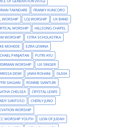
ICE OF GENERATION (VOG)
RIAN TAKNDARE
FRANKY KUNCORO
L WORSHIP
LOJ WORSHIP
UX BAND
RTICAL WORSHIP
HILLSONG CHAPEL
SM WORSHIP
CITRA SCHOLASTIKA
IKE MOHEDE
EZRA LEWINA
CHAEL PANJAITAN
PUTRI AYU
UDIRMAN WORSHIP
UX SINGER
ARISSA DEWI
JAWA ROHANI
OLIVIA
TRI SIAGIAN
RONNIE SIANTURI
GATHA CHELSEA
CRYSTAL LEWIS
ANDY SANTOSO
CHERLY JUNO
EVATION WORSHIP
CC WORSHIP YOUTH
LION OF JUDAH