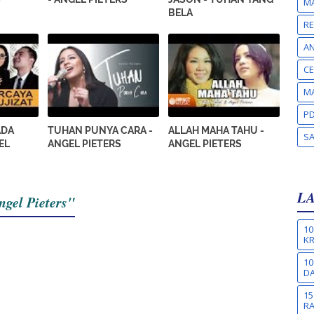
MA
BELA
RE
A
CE
MA
PD
ADA
TUHAN PUNYA CARA -
ALLAH MAHA TAHU -
S
EL
ANGEL PIETERS
ANGEL PIETERS
L
ngel Pieters"
10
KR
10
DA
15
R