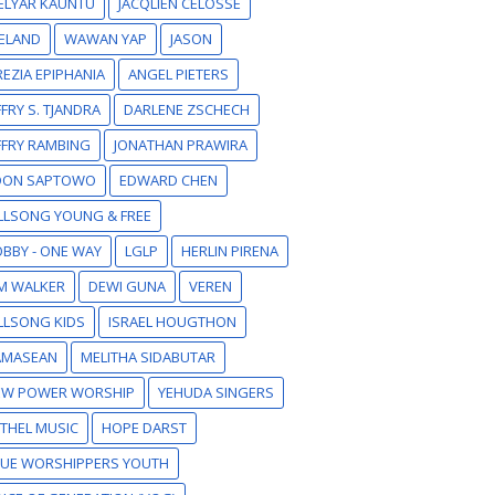
ELYAR KAUNTU
JACQLIEN CELOSSE
ELAND
WAWAN YAP
JASON
EZIA EPIPHANIA
ANGEL PIETERS
FFRY S. TJANDRA
DARLENE ZSCHECH
FFRY RAMBING
JONATHAN PRAWIRA
DON SAPTOWO
EDWARD CHEN
LLSONG YOUNG & FREE
BBY - ONE WAY
LGLP
HERLIN PIRENA
M WALKER
DEWI GUNA
VEREN
LLSONG KIDS
ISRAEL HOUGTHON
AMASEAN
MELITHA SIDABUTAR
EW POWER WORSHIP
YEHUDA SINGERS
THEL MUSIC
HOPE DARST
RUE WORSHIPPERS YOUTH