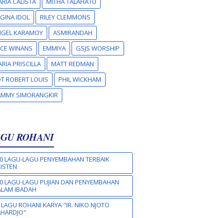
RIA CALISTA
MITHA TALAHATU
GINA IDOL
RILEY CLEMMONS
NGEL KARAMOY
ASMIRANDAH
CE WINANS
EMMIYA
GSJS WORSHIP
RIA PRISCILLA
MATT REDMAN
T ROBERT LOUIS
PHIL WICKHAM
AMMY SIMORANGKIR
AGU ROHANI
0 LAGU-LAGU PENYEMBAHAN TERBAIK
ISTEN
0 LAGU-LAGU PUJIAN DAN PENYEMBAHAN
LAM IBADAH
 LAGU ROHANI KARYA "IR. NIKO NJOTO
AHARDJO"