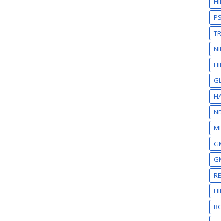
H
P
T
NI
HI
GL
HA
N
MI
GM
GM
R
H
RO