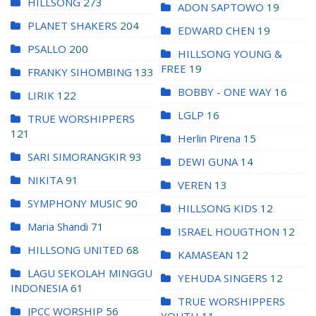
HILLSONG
273
ADON SAPTOWO
19
PLANET SHAKERS
204
EDWARD CHEN
19
PSALLO
200
HILLSONG YOUNG &
FREE
19
FRANKY SIHOMBING
133
BOBBY - ONE WAY
16
LIRIK
122
LGLP
16
TRUE WORSHIPPERS
121
Herlin Pirena
15
SARI SIMORANGKIR
93
DEWI GUNA
14
NIKITA
91
VEREN
13
SYMPHONY MUSIC
90
HILLSONG KIDS
12
Maria Shandi
71
ISRAEL HOUGTHON
12
HILLSONG UNITED
68
KAMASEAN
12
LAGU SEKOLAH MINGGU
YEHUDA SINGERS
12
INDONESIA
61
TRUE WORSHIPPERS
JPCC WORSHIP
56