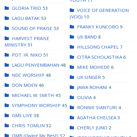
YOUTH
11
GLORIA TRIO
53
VOICE OF GENERATION
(VOG)
10
LAGU BATAK
53
FRANKY KUNCORO
9
SOUND OF PRAISE
53
UX BAND
8
HARVEST PRAISE
MINISTRY
51
HILLSONG CHAPEL
7
PDT. IR. NIKO
51
CITRA SCHOLASTIKA
6
LAGU PENYEMBAHAN
48
MIKE MOHEDE
6
NDC WORSHIP
48
UX SINGER
5
DON MOEN
46
JAWA ROHANI
4
MICHAEL W. SMITH
45
OLIVIA
4
SYMPHONY WORSHIP
45
RONNIE SIANTURI
4
GMS LIVE
38
AGATHA CHELSEA
3
CHRIS TOMLIN
32
CHERLY JUNO
2
GMB (Giving My Best)
32