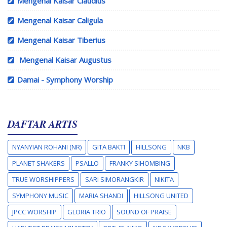
Mengenal Kaisar Claudius
Mengenal Kaisar Caligula
Mengenal Kaisar Tiberius
Mengenal Kaisar Augustus
Damai - Symphony Worship
DAFTAR ARTIS
NYANYIAN ROHANI (NR)
GITA BAKTI
HILLSONG
NKB
PLANET SHAKERS
PSALLO
FRANKY SIHOMBING
TRUE WORSHIPPERS
SARI SIMORANGKIR
NIKITA
SYMPHONY MUSIC
MARIA SHANDI
HILLSONG UNITED
JPCC WORSHIP
GLORIA TRIO
SOUND OF PRAISE