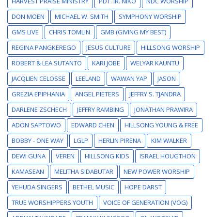
HARVEST PRAISE MINISTRY
PDT. IR. NIKO
NDC WORSHIP
DON MOEN
MICHAEL W. SMITH
SYMPHONY WORSHIP
GMS LIVE
CHRIS TOMLIN
GMB (GIVING MY BEST)
REGINA PANGKEREGO
JESUS CULTURE
HILLSONG WORSHIP
ROBERT & LEA SUTANTO
KARI JOBE
WELYAR KAUNTU
JACQLIEN CELOSSE
LEELAND
WAWAN YAP
JASON
GREZIA EPIPHANIA
ANGEL PIETERS
JEFFRY S. TJANDRA
DARLENE ZSCHECH
JEFFRY RAMBING
JONATHAN PRAWIRA
ADON SAPTOWO
EDWARD CHEN
HILLSONG YOUNG & FREE
BOBBY - ONE WAY
LGLP
HERLIN PIRENA
KIM WALKER
DEWI GUNA
VEREN
HILLSONG KIDS
ISRAEL HOUGTHON
KAMASEAN
MELITHA SIDABUTAR
NEW POWER WORSHIP
YEHUDA SINGERS
BETHEL MUSIC
HOPE DARST
TRUE WORSHIPPERS YOUTH
VOICE OF GENERATION (VOG)