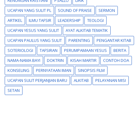
RENUNGAN KRISTIANI
PSALLO
LIRIK
UCAPAN YANG SULIT PL
SOUND OF PRAISE
SERMON
ARTIKEL
ILMU TAFSIR
LEADERSHIP
TEOLOGI
UCAPAN YESUS YANG SULIT
AYAT ALKITAB TEMATIK
UCAPAN PAULUS YANG SULIT
PARENTING
PENGANTAR KITAB
SOTERIOLOGI
TAFSIRAN
PERUMPAMAAN YESUS
BERITA
NAMA-NAMA BAYI
DOKTRIN
KISAH MARTIR
CONTOH DOA
KONSELING
PERNYATAAN IMAN
SINOPSIS FILM
UCAPAN SULIT PERJANJIAN BARU
ALKITAB
PELAYANAN MISI
SETAN