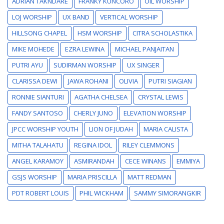
ADRIAN TAKNDARE
FRANKY KUNCORO
OIL WORSHIP
LOJ WORSHIP
UX BAND
VERTICAL WORSHIP
HILLSONG CHAPEL
HSM WORSHIP
CITRA SCHOLASTIKA
MIKE MOHEDE
EZRA LEWINA
MICHAEL PANJAITAN
PUTRI AYU
SUDIRMAN WORSHIP
UX SINGER
CLARISSA DEWI
JAWA ROHANI
OLIVIA
PUTRI SIAGIAN
RONNIE SIANTURI
AGATHA CHELSEA
CRYSTAL LEWIS
FANDY SANTOSO
CHERLY JUNO
ELEVATION WORSHIP
JPCC WORSHIP YOUTH
LION OF JUDAH
MARIA CALISTA
MITHA TALAHATU
REGINA IDOL
RILEY CLEMMONS
ANGEL KARAMOY
ASMIRANDAH
CECE WINANS
EMMIYA
GSJS WORSHIP
MARIA PRISCILLA
MATT REDMAN
PDT ROBERT LOUIS
PHIL WICKHAM
SAMMY SIMORANGKIR