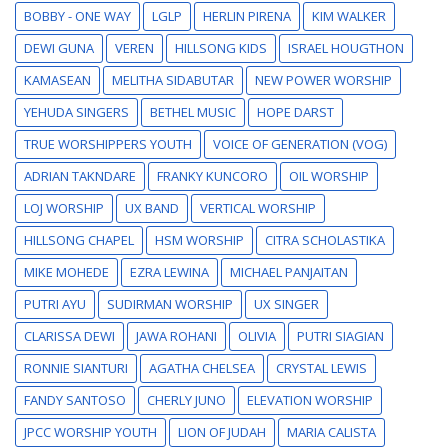
BOBBY - ONE WAY
LGLP
HERLIN PIRENA
KIM WALKER
DEWI GUNA
VEREN
HILLSONG KIDS
ISRAEL HOUGTHON
KAMASEAN
MELITHA SIDABUTAR
NEW POWER WORSHIP
YEHUDA SINGERS
BETHEL MUSIC
HOPE DARST
TRUE WORSHIPPERS YOUTH
VOICE OF GENERATION (VOG)
ADRIAN TAKNDARE
FRANKY KUNCORO
OIL WORSHIP
LOJ WORSHIP
UX BAND
VERTICAL WORSHIP
HILLSONG CHAPEL
HSM WORSHIP
CITRA SCHOLASTIKA
MIKE MOHEDE
EZRA LEWINA
MICHAEL PANJAITAN
PUTRI AYU
SUDIRMAN WORSHIP
UX SINGER
CLARISSA DEWI
JAWA ROHANI
OLIVIA
PUTRI SIAGIAN
RONNIE SIANTURI
AGATHA CHELSEA
CRYSTAL LEWIS
FANDY SANTOSO
CHERLY JUNO
ELEVATION WORSHIP
JPCC WORSHIP YOUTH
LION OF JUDAH
MARIA CALISTA