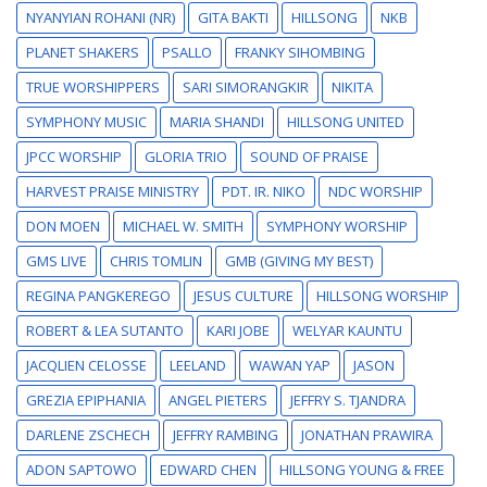
NYANYIAN ROHANI (NR)
GITA BAKTI
HILLSONG
NKB
PLANET SHAKERS
PSALLO
FRANKY SIHOMBING
TRUE WORSHIPPERS
SARI SIMORANGKIR
NIKITA
SYMPHONY MUSIC
MARIA SHANDI
HILLSONG UNITED
JPCC WORSHIP
GLORIA TRIO
SOUND OF PRAISE
HARVEST PRAISE MINISTRY
PDT. IR. NIKO
NDC WORSHIP
DON MOEN
MICHAEL W. SMITH
SYMPHONY WORSHIP
GMS LIVE
CHRIS TOMLIN
GMB (GIVING MY BEST)
REGINA PANGKEREGO
JESUS CULTURE
HILLSONG WORSHIP
ROBERT & LEA SUTANTO
KARI JOBE
WELYAR KAUNTU
JACQLIEN CELOSSE
LEELAND
WAWAN YAP
JASON
GREZIA EPIPHANIA
ANGEL PIETERS
JEFFRY S. TJANDRA
DARLENE ZSCHECH
JEFFRY RAMBING
JONATHAN PRAWIRA
ADON SAPTOWO
EDWARD CHEN
HILLSONG YOUNG & FREE