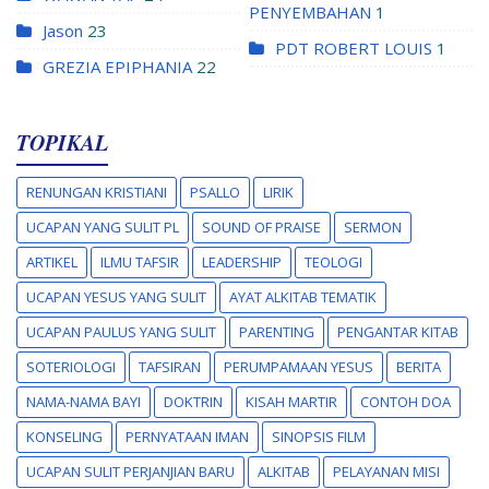
PENYEMBAHAN
1
Jason
23
PDT ROBERT LOUIS
1
GREZIA EPIPHANIA
22
TOPIKAL
RENUNGAN KRISTIANI
PSALLO
LIRIK
UCAPAN YANG SULIT PL
SOUND OF PRAISE
SERMON
ARTIKEL
ILMU TAFSIR
LEADERSHIP
TEOLOGI
UCAPAN YESUS YANG SULIT
AYAT ALKITAB TEMATIK
UCAPAN PAULUS YANG SULIT
PARENTING
PENGANTAR KITAB
SOTERIOLOGI
TAFSIRAN
PERUMPAMAAN YESUS
BERITA
NAMA-NAMA BAYI
DOKTRIN
KISAH MARTIR
CONTOH DOA
KONSELING
PERNYATAAN IMAN
SINOPSIS FILM
UCAPAN SULIT PERJANJIAN BARU
ALKITAB
PELAYANAN MISI