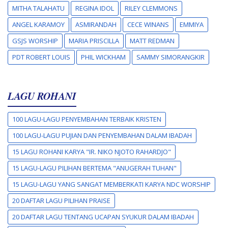
MITHA TALAHATU
REGINA IDOL
RILEY CLEMMONS
ANGEL KARAMOY
ASMIRANDAH
CECE WINANS
EMMIYA
GSJS WORSHIP
MARIA PRISCILLA
MATT REDMAN
PDT ROBERT LOUIS
PHIL WICKHAM
SAMMY SIMORANGKIR
LAGU ROHANI
100 LAGU-LAGU PENYEMBAHAN TERBAIK KRISTEN
100 LAGU-LAGU PUJIAN DAN PENYEMBAHAN DALAM IBADAH
15 LAGU ROHANI KARYA "IR. NIKO NJOTO RAHARDJO"
15 LAGU-LAGU PILIHAN BERTEMA "ANUGERAH TUHAN"
15 LAGU-LAGU YANG SANGAT MEMBERKATI KARYA NDC WORSHIP
20 DAFTAR LAGU PILIHAN PRAISE
20 DAFTAR LAGU TENTANG UCAPAN SYUKUR DALAM IBADAH