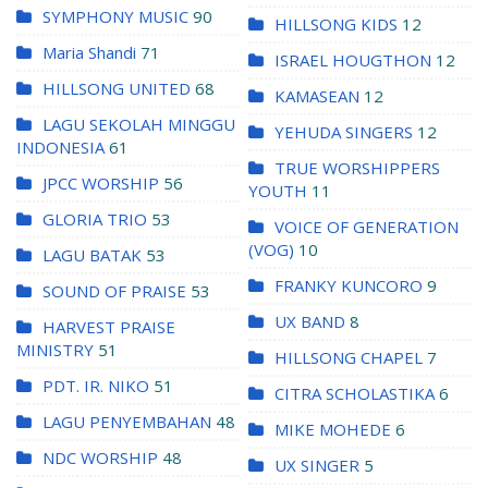
SYMPHONY MUSIC
90
HILLSONG KIDS
12
Maria Shandi
71
ISRAEL HOUGTHON
12
HILLSONG UNITED
68
KAMASEAN
12
LAGU SEKOLAH MINGGU
YEHUDA SINGERS
12
INDONESIA
61
TRUE WORSHIPPERS
JPCC WORSHIP
56
YOUTH
11
GLORIA TRIO
53
VOICE OF GENERATION
(VOG)
10
LAGU BATAK
53
FRANKY KUNCORO
9
SOUND OF PRAISE
53
UX BAND
8
HARVEST PRAISE
MINISTRY
51
HILLSONG CHAPEL
7
PDT. IR. NIKO
51
CITRA SCHOLASTIKA
6
LAGU PENYEMBAHAN
48
MIKE MOHEDE
6
NDC WORSHIP
48
UX SINGER
5