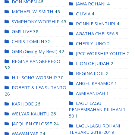
DON MOEN
46
JAWA ROHANI
4
MICHAEL W. SMITH
45
OLIVIA
4
SYMPHONY WORSHIP
45
RONNIE SIANTURI
4
GMS LIVE
38
AGATHA CHELSEA
3
CHRIS TOMLIN
32
CHERLY JUNO
2
GMB (Giving My Best)
32
JPCC WORSHIP YOUTH
2
REGINA PANGKEREGO
LION OF JUDAH
2
32
REGINA IDOL
2
HILLSONG WORSHIP
30
ANGEL KARAMOY
1
ROBERT & LEA SUTANTO
ASMIRANDAH
1
28
LAGU-LAGU
KARI JOBE
26
PENYEMBAHAN PILIHAN 1-
WELYAR KAUNTU
26
50
1
JACQLIEN CELOSSE
24
LAGU-LAGU ROHANI
TERBARU 2018-2019
WAWAN YAP
24