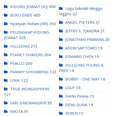
KIDUNG JEMAAT (KJ)
490
Lagu Sekolah Minggu
Inggris
22
BUKU ENDE
400
ANGEL PIETERS
21
Nyanyian Rohani (NR)
393
JEFFRY S. TJANDRA
21
PELENGKAP KIDUNG
JEMAAT
305
JONATHAN PRAWIRA
20
HILLSONG
273
ADON SAPTOWO
19
PLANET SHAKERS
204
EDWARD CHEN
19
PSALLO
200
HILLSONG YOUNG &
FREE
19
FRANKY SIHOMBING
133
BOBBY - ONE WAY
16
LIRIK
122
LGLP
16
TRUE WORSHIPPERS
121
Herlin Pirena
15
SARI SIMORANGKIR
93
DEWI GUNA
14
NIKITA
91
VEREN
13