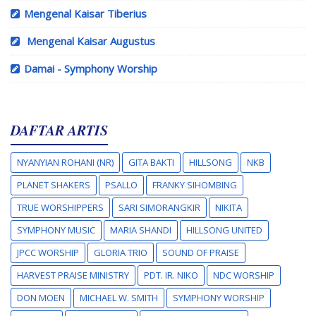
Mengenal Kaisar Tiberius
Mengenal Kaisar Augustus
Damai - Symphony Worship
DAFTAR ARTIS
NYANYIAN ROHANI (NR)
GITA BAKTI
HILLSONG
NKB
PLANET SHAKERS
PSALLO
FRANKY SIHOMBING
TRUE WORSHIPPERS
SARI SIMORANGKIR
NIKITA
SYMPHONY MUSIC
MARIA SHANDI
HILLSONG UNITED
JPCC WORSHIP
GLORIA TRIO
SOUND OF PRAISE
HARVEST PRAISE MINISTRY
PDT. IR. NIKO
NDC WORSHIP
DON MOEN
MICHAEL W. SMITH
SYMPHONY WORSHIP