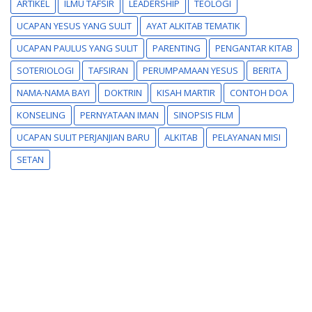
ARTIKEL
ILMU TAFSIR
LEADERSHIP
TEOLOGI
UCAPAN YESUS YANG SULIT
AYAT ALKITAB TEMATIK
UCAPAN PAULUS YANG SULIT
PARENTING
PENGANTAR KITAB
SOTERIOLOGI
TAFSIRAN
PERUMPAMAAN YESUS
BERITA
NAMA-NAMA BAYI
DOKTRIN
KISAH MARTIR
CONTOH DOA
KONSELING
PERNYATAAN IMAN
SINOPSIS FILM
UCAPAN SULIT PERJANJIAN BARU
ALKITAB
PELAYANAN MISI
SETAN