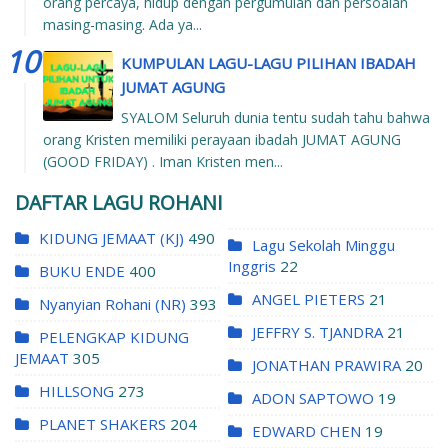
orang percaya, hidup dengan pergumulan dan persoalan
masing-masing. Ada ya...
KUMPULAN LAGU-LAGU PILIHAN IBADAH
JUMAT AGUNG
SYALOM Seluruh dunia tentu sudah tahu bahwa
orang Kristen memiliki perayaan ibadah JUMAT AGUNG
(GOOD FRIDAY) . Iman Kristen men...
DAFTAR LAGU ROHANI
KIDUNG JEMAAT (KJ)
490
Lagu Sekolah Minggu
Inggris
22
BUKU ENDE
400
ANGEL PIETERS
21
Nyanyian Rohani (NR)
393
JEFFRY S. TJANDRA
21
PELENGKAP KIDUNG
JEMAAT
305
JONATHAN PRAWIRA
20
HILLSONG
273
ADON SAPTOWO
19
PLANET SHAKERS
204
EDWARD CHEN
19