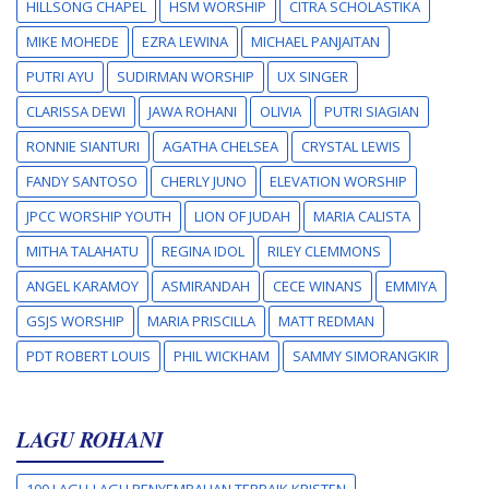
HILLSONG CHAPEL
HSM WORSHIP
CITRA SCHOLASTIKA
MIKE MOHEDE
EZRA LEWINA
MICHAEL PANJAITAN
PUTRI AYU
SUDIRMAN WORSHIP
UX SINGER
CLARISSA DEWI
JAWA ROHANI
OLIVIA
PUTRI SIAGIAN
RONNIE SIANTURI
AGATHA CHELSEA
CRYSTAL LEWIS
FANDY SANTOSO
CHERLY JUNO
ELEVATION WORSHIP
JPCC WORSHIP YOUTH
LION OF JUDAH
MARIA CALISTA
MITHA TALAHATU
REGINA IDOL
RILEY CLEMMONS
ANGEL KARAMOY
ASMIRANDAH
CECE WINANS
EMMIYA
GSJS WORSHIP
MARIA PRISCILLA
MATT REDMAN
PDT ROBERT LOUIS
PHIL WICKHAM
SAMMY SIMORANGKIR
LAGU ROHANI
100 LAGU-LAGU PENYEMBAHAN TERBAIK KRISTEN