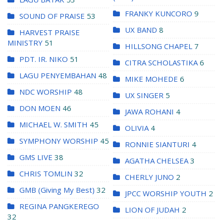
FRANKY KUNCORO
9
SOUND OF PRAISE
53
UX BAND
8
HARVEST PRAISE
MINISTRY
51
HILLSONG CHAPEL
7
PDT. IR. NIKO
51
CITRA SCHOLASTIKA
6
LAGU PENYEMBAHAN
48
MIKE MOHEDE
6
NDC WORSHIP
48
UX SINGER
5
DON MOEN
46
JAWA ROHANI
4
MICHAEL W. SMITH
45
OLIVIA
4
SYMPHONY WORSHIP
45
RONNIE SIANTURI
4
GMS LIVE
38
AGATHA CHELSEA
3
CHRIS TOMLIN
32
CHERLY JUNO
2
GMB (Giving My Best)
32
JPCC WORSHIP YOUTH
2
REGINA PANGKEREGO
LION OF JUDAH
2
32