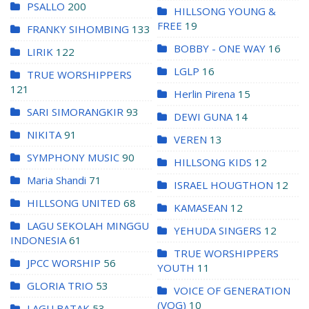
PSALLO
200
HILLSONG YOUNG &
FREE
19
FRANKY SIHOMBING
133
BOBBY - ONE WAY
16
LIRIK
122
LGLP
16
TRUE WORSHIPPERS
121
Herlin Pirena
15
SARI SIMORANGKIR
93
DEWI GUNA
14
NIKITA
91
VEREN
13
SYMPHONY MUSIC
90
HILLSONG KIDS
12
Maria Shandi
71
ISRAEL HOUGTHON
12
HILLSONG UNITED
68
KAMASEAN
12
LAGU SEKOLAH MINGGU
YEHUDA SINGERS
12
INDONESIA
61
TRUE WORSHIPPERS
JPCC WORSHIP
56
YOUTH
11
GLORIA TRIO
53
VOICE OF GENERATION
(VOG)
10
LAGU BATAK
53