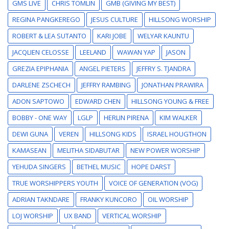
GMS LIVE
CHRIS TOMLIN
GMB (GIVING MY BEST)
REGINA PANGKEREGO
JESUS CULTURE
HILLSONG WORSHIP
ROBERT & LEA SUTANTO
KARI JOBE
WELYAR KAUNTU
JACQLIEN CELOSSE
LEELAND
WAWAN YAP
JASON
GREZIA EPIPHANIA
ANGEL PIETERS
JEFFRY S. TJANDRA
DARLENE ZSCHECH
JEFFRY RAMBING
JONATHAN PRAWIRA
ADON SAPTOWO
EDWARD CHEN
HILLSONG YOUNG & FREE
BOBBY - ONE WAY
LGLP
HERLIN PIRENA
KIM WALKER
DEWI GUNA
VEREN
HILLSONG KIDS
ISRAEL HOUGTHON
KAMASEAN
MELITHA SIDABUTAR
NEW POWER WORSHIP
YEHUDA SINGERS
BETHEL MUSIC
HOPE DARST
TRUE WORSHIPPERS YOUTH
VOICE OF GENERATION (VOG)
ADRIAN TAKNDARE
FRANKY KUNCORO
OIL WORSHIP
LOJ WORSHIP
UX BAND
VERTICAL WORSHIP