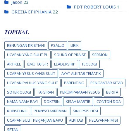
Jason
23
PDT ROBERT LOUIS
1
GREZIA EPIPHANIA
22
TOPIKAL
RENUNGAN KRISTIANI
PSALLO
LIRIK
UCAPAN YANG SULIT PL
SOUND OF PRAISE
SERMON
ARTIKEL
ILMU TAFSIR
LEADERSHIP
TEOLOGI
UCAPAN YESUS YANG SULIT
AYAT ALKITAB TEMATIK
UCAPAN PAULUS YANG SULIT
PARENTING
PENGANTAR KITAB
SOTERIOLOGI
TAFSIRAN
PERUMPAMAAN YESUS
BERITA
NAMA-NAMA BAYI
DOKTRIN
KISAH MARTIR
CONTOH DOA
KONSELING
PERNYATAAN IMAN
SINOPSIS FILM
UCAPAN SULIT PERJANJIAN BARU
ALKITAB
PELAYANAN MISI
SETAN