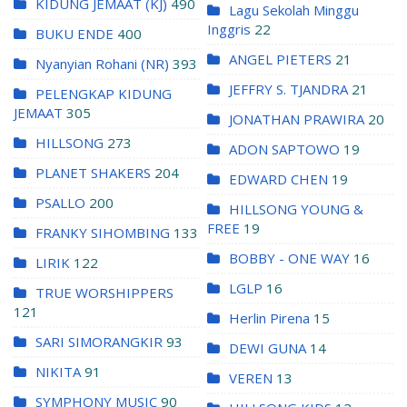
KIDUNG JEMAAT (KJ)
490
Lagu Sekolah Minggu
Inggris
22
BUKU ENDE
400
ANGEL PIETERS
21
Nyanyian Rohani (NR)
393
JEFFRY S. TJANDRA
21
PELENGKAP KIDUNG
JEMAAT
305
JONATHAN PRAWIRA
20
HILLSONG
273
ADON SAPTOWO
19
PLANET SHAKERS
204
EDWARD CHEN
19
PSALLO
200
HILLSONG YOUNG &
FREE
19
FRANKY SIHOMBING
133
BOBBY - ONE WAY
16
LIRIK
122
LGLP
16
TRUE WORSHIPPERS
121
Herlin Pirena
15
SARI SIMORANGKIR
93
DEWI GUNA
14
NIKITA
91
VEREN
13
SYMPHONY MUSIC
90