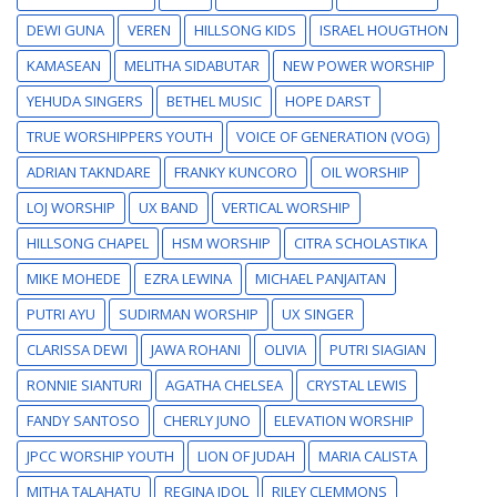
DEWI GUNA
VEREN
HILLSONG KIDS
ISRAEL HOUGTHON
KAMASEAN
MELITHA SIDABUTAR
NEW POWER WORSHIP
YEHUDA SINGERS
BETHEL MUSIC
HOPE DARST
TRUE WORSHIPPERS YOUTH
VOICE OF GENERATION (VOG)
ADRIAN TAKNDARE
FRANKY KUNCORO
OIL WORSHIP
LOJ WORSHIP
UX BAND
VERTICAL WORSHIP
HILLSONG CHAPEL
HSM WORSHIP
CITRA SCHOLASTIKA
MIKE MOHEDE
EZRA LEWINA
MICHAEL PANJAITAN
PUTRI AYU
SUDIRMAN WORSHIP
UX SINGER
CLARISSA DEWI
JAWA ROHANI
OLIVIA
PUTRI SIAGIAN
RONNIE SIANTURI
AGATHA CHELSEA
CRYSTAL LEWIS
FANDY SANTOSO
CHERLY JUNO
ELEVATION WORSHIP
JPCC WORSHIP YOUTH
LION OF JUDAH
MARIA CALISTA
MITHA TALAHATU
REGINA IDOL
RILEY CLEMMONS