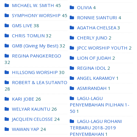
MICHAEL W. SMITH
45
OLIVIA
4
SYMPHONY WORSHIP
45
RONNIE SIANTURI
4
GMS LIVE
38
AGATHA CHELSEA
3
CHRIS TOMLIN
32
CHERLY JUNO
2
GMB (Giving My Best)
32
JPCC WORSHIP YOUTH
2
REGINA PANGKEREGO
LION OF JUDAH
2
32
REGINA IDOL
2
HILLSONG WORSHIP
30
ANGEL KARAMOY
1
ROBERT & LEA SUTANTO
ASMIRANDAH
1
28
LAGU-LAGU
KARI JOBE
26
PENYEMBAHAN PILIHAN 1-
WELYAR KAUNTU
26
50
1
JACQLIEN CELOSSE
24
LAGU-LAGU ROHANI
TERBARU 2018-2019
WAWAN YAP
24
PENYEMBAHAN
1