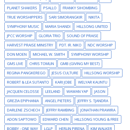
PLANET SHAKERS
PSALLO
FRANKY SIHOMBING
TRUE WORSHIPPERS
SARI SIMORANGKIR
NIKITA
SYMPHONY MUSIC
MARIA SHANDI
HILLSONG UNITED
JPCC WORSHIP
GLORIA TRIO
SOUND OF PRAISE
HARVEST PRAISE MINISTRY
PDT. IR. NIKO
NDC WORSHIP
DON MOEN
MICHAEL W. SMITH
SYMPHONY WORSHIP
GMS LIVE
CHRIS TOMLIN
GMB (GIVING MY BEST)
REGINA PANGKEREGO
JESUS CULTURE
HILLSONG WORSHIP
ROBERT & LEA SUTANTO
KARI JOBE
WELYAR KAUNTU
JACQLIEN CELOSSE
LEELAND
WAWAN YAP
JASON
GREZIA EPIPHANIA
ANGEL PIETERS
JEFFRY S. TJANDRA
DARLENE ZSCHECH
JEFFRY RAMBING
JONATHAN PRAWIRA
ADON SAPTOWO
EDWARD CHEN
HILLSONG YOUNG & FREE
BOBBY - ONE WAY
LGLP
HERLIN PIRENA
KIM WALKER