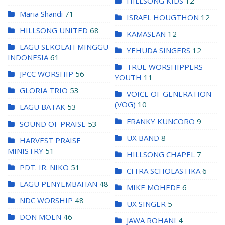
HILLSONG KIDS
12
Maria Shandi
71
ISRAEL HOUGTHON
12
HILLSONG UNITED
68
KAMASEAN
12
LAGU SEKOLAH MINGGU
YEHUDA SINGERS
12
INDONESIA
61
TRUE WORSHIPPERS
JPCC WORSHIP
56
YOUTH
11
GLORIA TRIO
53
VOICE OF GENERATION
(VOG)
10
LAGU BATAK
53
FRANKY KUNCORO
9
SOUND OF PRAISE
53
UX BAND
8
HARVEST PRAISE
MINISTRY
51
HILLSONG CHAPEL
7
PDT. IR. NIKO
51
CITRA SCHOLASTIKA
6
LAGU PENYEMBAHAN
48
MIKE MOHEDE
6
NDC WORSHIP
48
UX SINGER
5
DON MOEN
46
JAWA ROHANI
4