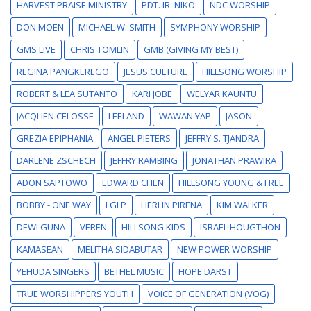
HARVEST PRAISE MINISTRY
PDT. IR. NIKO
NDC WORSHIP
DON MOEN
MICHAEL W. SMITH
SYMPHONY WORSHIP
GMS LIVE
CHRIS TOMLIN
GMB (GIVING MY BEST)
REGINA PANGKEREGO
JESUS CULTURE
HILLSONG WORSHIP
ROBERT & LEA SUTANTO
KARI JOBE
WELYAR KAUNTU
JACQLIEN CELOSSE
LEELAND
WAWAN YAP
JASON
GREZIA EPIPHANIA
ANGEL PIETERS
JEFFRY S. TJANDRA
DARLENE ZSCHECH
JEFFRY RAMBING
JONATHAN PRAWIRA
ADON SAPTOWO
EDWARD CHEN
HILLSONG YOUNG & FREE
BOBBY - ONE WAY
LGLP
HERLIN PIRENA
KIM WALKER
DEWI GUNA
VEREN
HILLSONG KIDS
ISRAEL HOUGTHON
KAMASEAN
MELITHA SIDABUTAR
NEW POWER WORSHIP
YEHUDA SINGERS
BETHEL MUSIC
HOPE DARST
TRUE WORSHIPPERS YOUTH
VOICE OF GENERATION (VOG)