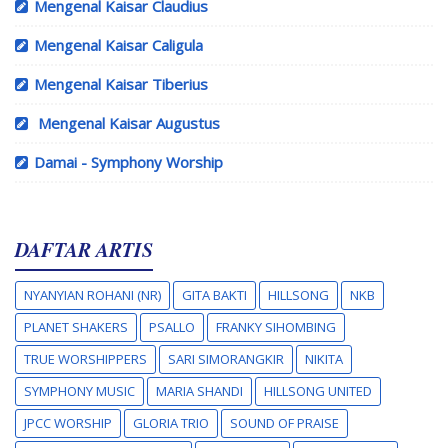
Mengenal Kaisar Claudius
Mengenal Kaisar Caligula
Mengenal Kaisar Tiberius
Mengenal Kaisar Augustus
Damai - Symphony Worship
DAFTAR ARTIS
NYANYIAN ROHANI (NR)
GITA BAKTI
HILLSONG
NKB
PLANET SHAKERS
PSALLO
FRANKY SIHOMBING
TRUE WORSHIPPERS
SARI SIMORANGKIR
NIKITA
SYMPHONY MUSIC
MARIA SHANDI
HILLSONG UNITED
JPCC WORSHIP
GLORIA TRIO
SOUND OF PRAISE