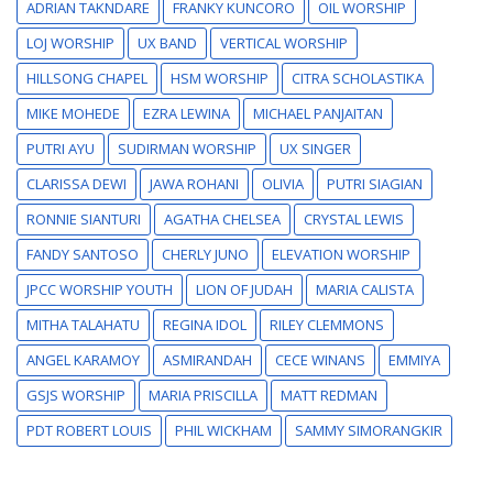
ADRIAN TAKNDARE
FRANKY KUNCORO
OIL WORSHIP
LOJ WORSHIP
UX BAND
VERTICAL WORSHIP
HILLSONG CHAPEL
HSM WORSHIP
CITRA SCHOLASTIKA
MIKE MOHEDE
EZRA LEWINA
MICHAEL PANJAITAN
PUTRI AYU
SUDIRMAN WORSHIP
UX SINGER
CLARISSA DEWI
JAWA ROHANI
OLIVIA
PUTRI SIAGIAN
RONNIE SIANTURI
AGATHA CHELSEA
CRYSTAL LEWIS
FANDY SANTOSO
CHERLY JUNO
ELEVATION WORSHIP
JPCC WORSHIP YOUTH
LION OF JUDAH
MARIA CALISTA
MITHA TALAHATU
REGINA IDOL
RILEY CLEMMONS
ANGEL KARAMOY
ASMIRANDAH
CECE WINANS
EMMIYA
GSJS WORSHIP
MARIA PRISCILLA
MATT REDMAN
PDT ROBERT LOUIS
PHIL WICKHAM
SAMMY SIMORANGKIR