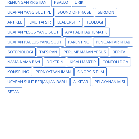
RENUNGAN KRISTIANI
PSALLO
LIRIK
UCAPAN YANG SULIT PL
SOUND OF PRAISE
SERMON
ARTIKEL
ILMU TAFSIR
LEADERSHIP
TEOLOGI
UCAPAN YESUS YANG SULIT
AYAT ALKITAB TEMATIK
UCAPAN PAULUS YANG SULIT
PARENTING
PENGANTAR KITAB
SOTERIOLOGI
TAFSIRAN
PERUMPAMAAN YESUS
BERITA
NAMA-NAMA BAYI
DOKTRIN
KISAH MARTIR
CONTOH DOA
KONSELING
PERNYATAAN IMAN
SINOPSIS FILM
UCAPAN SULIT PERJANJIAN BARU
ALKITAB
PELAYANAN MISI
SETAN