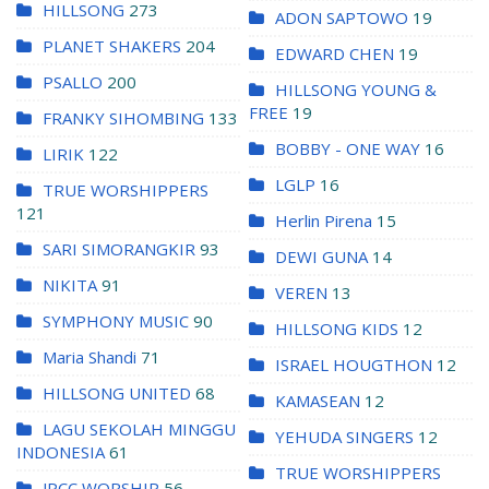
HILLSONG
273
ADON SAPTOWO
19
PLANET SHAKERS
204
EDWARD CHEN
19
PSALLO
200
HILLSONG YOUNG &
FREE
19
FRANKY SIHOMBING
133
BOBBY - ONE WAY
16
LIRIK
122
LGLP
16
TRUE WORSHIPPERS
121
Herlin Pirena
15
SARI SIMORANGKIR
93
DEWI GUNA
14
NIKITA
91
VEREN
13
SYMPHONY MUSIC
90
HILLSONG KIDS
12
Maria Shandi
71
ISRAEL HOUGTHON
12
HILLSONG UNITED
68
KAMASEAN
12
LAGU SEKOLAH MINGGU
YEHUDA SINGERS
12
INDONESIA
61
TRUE WORSHIPPERS
JPCC WORSHIP
56