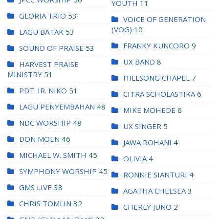
YOUTH
11
GLORIA TRIO
53
VOICE OF GENERATION
(VOG)
10
LAGU BATAK
53
FRANKY KUNCORO
9
SOUND OF PRAISE
53
UX BAND
8
HARVEST PRAISE
MINISTRY
51
HILLSONG CHAPEL
7
PDT. IR. NIKO
51
CITRA SCHOLASTIKA
6
LAGU PENYEMBAHAN
48
MIKE MOHEDE
6
NDC WORSHIP
48
UX SINGER
5
DON MOEN
46
JAWA ROHANI
4
MICHAEL W. SMITH
45
OLIVIA
4
SYMPHONY WORSHIP
45
RONNIE SIANTURI
4
GMS LIVE
38
AGATHA CHELSEA
3
CHRIS TOMLIN
32
CHERLY JUNO
2