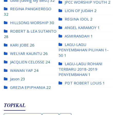
GMB (Giving My Best)
32
JPCC WORSHIP YOUTH
2
REGINA PANGKEREGO
LION OF JUDAH
2
32
REGINA IDOL
2
HILLSONG WORSHIP
30
ANGEL KARAMOY
1
ROBERT & LEA SUTANTO
ASMIRANDAH
1
28
LAGU-LAGU
KARI JOBE
26
PENYEMBAHAN PILIHAN 1-
WELYAR KAUNTU
26
50
1
JACQLIEN CELOSSE
24
LAGU-LAGU ROHANI
TERBARU 2018-2019
WAWAN YAP
24
PENYEMBAHAN
1
Jason
23
PDT ROBERT LOUIS
1
GREZIA EPIPHANIA
22
TOPIKAL