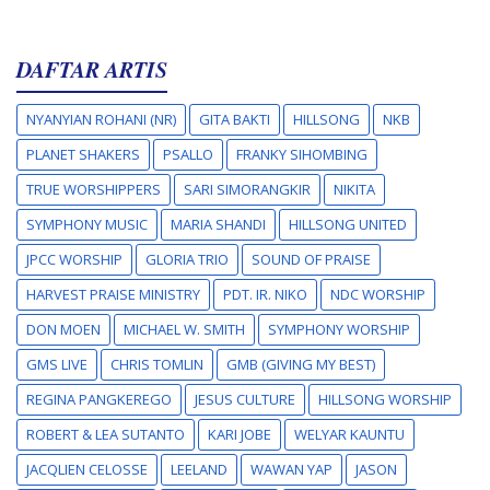
DAFTAR ARTIS
NYANYIAN ROHANI (NR)
GITA BAKTI
HILLSONG
NKB
PLANET SHAKERS
PSALLO
FRANKY SIHOMBING
TRUE WORSHIPPERS
SARI SIMORANGKIR
NIKITA
SYMPHONY MUSIC
MARIA SHANDI
HILLSONG UNITED
JPCC WORSHIP
GLORIA TRIO
SOUND OF PRAISE
HARVEST PRAISE MINISTRY
PDT. IR. NIKO
NDC WORSHIP
DON MOEN
MICHAEL W. SMITH
SYMPHONY WORSHIP
GMS LIVE
CHRIS TOMLIN
GMB (GIVING MY BEST)
REGINA PANGKEREGO
JESUS CULTURE
HILLSONG WORSHIP
ROBERT & LEA SUTANTO
KARI JOBE
WELYAR KAUNTU
JACQLIEN CELOSSE
LEELAND
WAWAN YAP
JASON