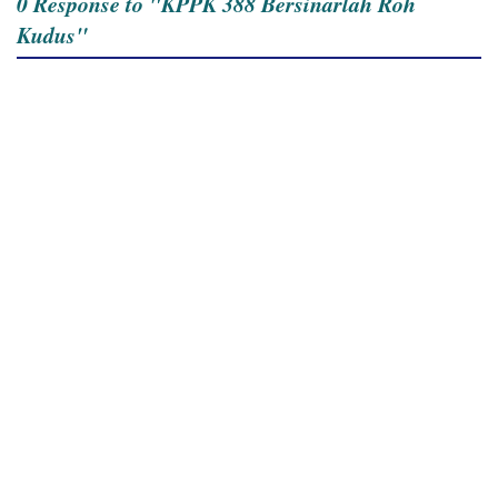
0 Response to "KPPK 388 Bersinarlah Roh
Kudus"