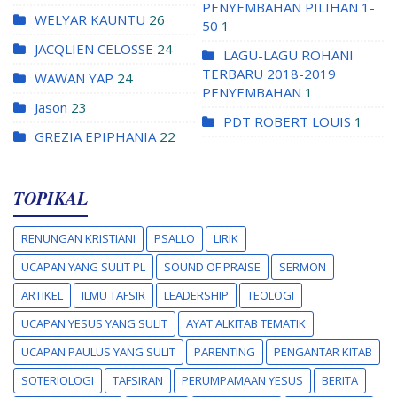
PENYEMBAHAN PILIHAN 1-
WELYAR KAUNTU
26
50
1
JACQLIEN CELOSSE
24
LAGU-LAGU ROHANI
TERBARU 2018-2019
WAWAN YAP
24
PENYEMBAHAN
1
Jason
23
PDT ROBERT LOUIS
1
GREZIA EPIPHANIA
22
TOPIKAL
RENUNGAN KRISTIANI
PSALLO
LIRIK
UCAPAN YANG SULIT PL
SOUND OF PRAISE
SERMON
ARTIKEL
ILMU TAFSIR
LEADERSHIP
TEOLOGI
UCAPAN YESUS YANG SULIT
AYAT ALKITAB TEMATIK
UCAPAN PAULUS YANG SULIT
PARENTING
PENGANTAR KITAB
SOTERIOLOGI
TAFSIRAN
PERUMPAMAAN YESUS
BERITA