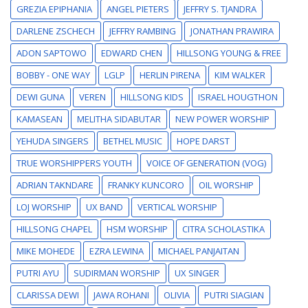
GREZIA EPIPHANIA
ANGEL PIETERS
JEFFRY S. TJANDRA
DARLENE ZSCHECH
JEFFRY RAMBING
JONATHAN PRAWIRA
ADON SAPTOWO
EDWARD CHEN
HILLSONG YOUNG & FREE
BOBBY - ONE WAY
LGLP
HERLIN PIRENA
KIM WALKER
DEWI GUNA
VEREN
HILLSONG KIDS
ISRAEL HOUGTHON
KAMASEAN
MELITHA SIDABUTAR
NEW POWER WORSHIP
YEHUDA SINGERS
BETHEL MUSIC
HOPE DARST
TRUE WORSHIPPERS YOUTH
VOICE OF GENERATION (VOG)
ADRIAN TAKNDARE
FRANKY KUNCORO
OIL WORSHIP
LOJ WORSHIP
UX BAND
VERTICAL WORSHIP
HILLSONG CHAPEL
HSM WORSHIP
CITRA SCHOLASTIKA
MIKE MOHEDE
EZRA LEWINA
MICHAEL PANJAITAN
PUTRI AYU
SUDIRMAN WORSHIP
UX SINGER
CLARISSA DEWI
JAWA ROHANI
OLIVIA
PUTRI SIAGIAN