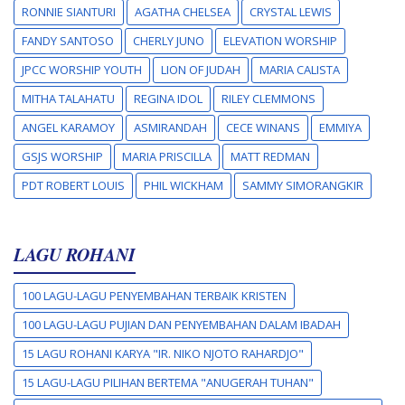
RONNIE SIANTURI
AGATHA CHELSEA
CRYSTAL LEWIS
FANDY SANTOSO
CHERLY JUNO
ELEVATION WORSHIP
JPCC WORSHIP YOUTH
LION OF JUDAH
MARIA CALISTA
MITHA TALAHATU
REGINA IDOL
RILEY CLEMMONS
ANGEL KARAMOY
ASMIRANDAH
CECE WINANS
EMMIYA
GSJS WORSHIP
MARIA PRISCILLA
MATT REDMAN
PDT ROBERT LOUIS
PHIL WICKHAM
SAMMY SIMORANGKIR
LAGU ROHANI
100 LAGU-LAGU PENYEMBAHAN TERBAIK KRISTEN
100 LAGU-LAGU PUJIAN DAN PENYEMBAHAN DALAM IBADAH
15 LAGU ROHANI KARYA "IR. NIKO NJOTO RAHARDJO"
15 LAGU-LAGU PILIHAN BERTEMA "ANUGERAH TUHAN"