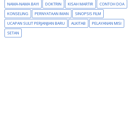
NAMA-NAMA BAYI
DOKTRIN
KISAH MARTIR
CONTOH DOA
KONSELING
PERNYATAAN IMAN
SINOPSIS FILM
UCAPAN SULIT PERJANJIAN BARU
ALKITAB
PELAYANAN MISI
SETAN