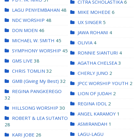
CITRA SCHOLASTIKA
6
LAGU PENYEMBAHAN
48
MIKE MOHEDE
6
NDC WORSHIP
48
UX SINGER
5
DON MOEN
46
JAWA ROHANI
4
MICHAEL W. SMITH
45
OLIVIA
4
SYMPHONY WORSHIP
45
RONNIE SIANTURI
4
GMS LIVE
38
AGATHA CHELSEA
3
CHRIS TOMLIN
32
CHERLY JUNO
2
GMB (Giving My Best)
32
JPCC WORSHIP YOUTH
2
REGINA PANGKEREGO
LION OF JUDAH
2
32
REGINA IDOL
2
HILLSONG WORSHIP
30
ANGEL KARAMOY
1
ROBERT & LEA SUTANTO
ASMIRANDAH
1
28
LAGU-LAGU
KARI JOBE
26