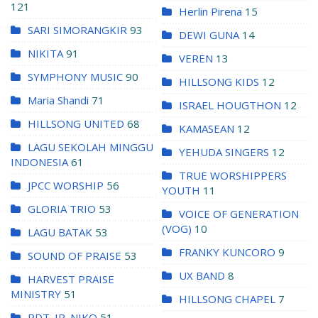
121
Herlin Pirena
15
SARI SIMORANGKIR
93
DEWI GUNA
14
NIKITA
91
VEREN
13
SYMPHONY MUSIC
90
HILLSONG KIDS
12
Maria Shandi
71
ISRAEL HOUGTHON
12
HILLSONG UNITED
68
KAMASEAN
12
LAGU SEKOLAH MINGGU
YEHUDA SINGERS
12
INDONESIA
61
TRUE WORSHIPPERS
JPCC WORSHIP
56
YOUTH
11
GLORIA TRIO
53
VOICE OF GENERATION
(VOG)
10
LAGU BATAK
53
FRANKY KUNCORO
9
SOUND OF PRAISE
53
UX BAND
8
HARVEST PRAISE
MINISTRY
51
HILLSONG CHAPEL
7
PDT. IR. NIKO
51