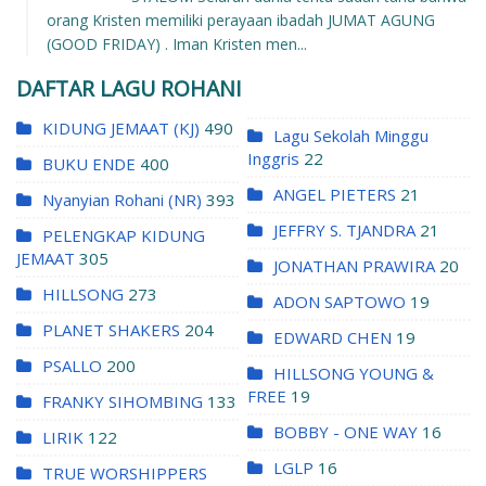
orang Kristen memiliki perayaan ibadah JUMAT AGUNG
(GOOD FRIDAY) . Iman Kristen men...
DAFTAR LAGU ROHANI
KIDUNG JEMAAT (KJ)
490
Lagu Sekolah Minggu
Inggris
22
BUKU ENDE
400
ANGEL PIETERS
21
Nyanyian Rohani (NR)
393
JEFFRY S. TJANDRA
21
PELENGKAP KIDUNG
JEMAAT
305
JONATHAN PRAWIRA
20
HILLSONG
273
ADON SAPTOWO
19
PLANET SHAKERS
204
EDWARD CHEN
19
PSALLO
200
HILLSONG YOUNG &
FREE
19
FRANKY SIHOMBING
133
BOBBY - ONE WAY
16
LIRIK
122
LGLP
16
TRUE WORSHIPPERS