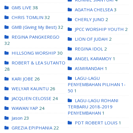
GMS LIVE
38
AGATHA CHELSEA
3
CHRIS TOMLIN
32
CHERLY JUNO
2
GMB (Giving My Best)
32
JPCC WORSHIP YOUTH
2
REGINA PANGKEREGO
LION OF JUDAH
2
32
REGINA IDOL
2
HILLSONG WORSHIP
30
ANGEL KARAMOY
1
ROBERT & LEA SUTANTO
ASMIRANDAH
1
28
LAGU-LAGU
KARI JOBE
26
PENYEMBAHAN PILIHAN 1-
WELYAR KAUNTU
26
50
1
JACQLIEN CELOSSE
24
LAGU-LAGU ROHANI
TERBARU 2018-2019
WAWAN YAP
24
PENYEMBAHAN
1
Jason
23
PDT ROBERT LOUIS
1
GREZIA EPIPHANIA
22