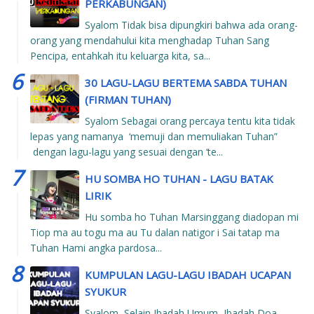
PERKABUNGAN)
Syalom Tidak bisa dipungkiri bahwa ada orang-
orang yang mendahului kita menghadap Tuhan Sang
Pencipa, entahkah itu keluarga kita, sa...
30 LAGU-LAGU BERTEMA SABDA TUHAN
(FIRMAN TUHAN)
Syalom Sebagai orang percaya tentu kita tidak
lepas yang namanya ‘memuji dan memuliakan Tuhan”
dengan lagu-lagu yang sesuai dengan ‘te...
HU SOMBA HO TUHAN - LAGU BATAK
LIRIK
Hu somba ho Tuhan Marsinggang diadopan mi
Tiop ma au togu ma au Tu dalan natigor i Sai tatap ma
Tuhan Hami angka pardosa...
KUMPULAN LAGU-LAGU IBADAH UCAPAN
SYUKUR
Syalom Selain Ibadah Umum, Ibadah Doa