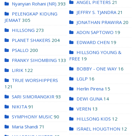
ANGEL PIETERS
21
Nyanyian Rohani (NR)
393
JEFFRY S. TJANDRA
21
PELENGKAP KIDUNG
JEMAAT
305
JONATHAN PRAWIRA
20
HILLSONG
273
ADON SAPTOWO
19
PLANET SHAKERS
204
EDWARD CHEN
19
PSALLO
200
HILLSONG YOUNG &
FREE
19
FRANKY SIHOMBING
133
BOBBY - ONE WAY
16
LIRIK
122
LGLP
16
TRUE WORSHIPPERS
121
Herlin Pirena
15
SARI SIMORANGKIR
93
DEWI GUNA
14
NIKITA
91
VEREN
13
SYMPHONY MUSIC
90
HILLSONG KIDS
12
Maria Shandi
71
ISRAEL HOUGTHON
12