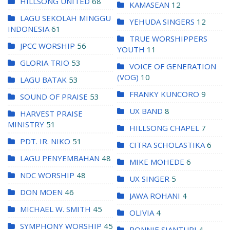
HILLSONG UNITED
68
KAMASEAN
12
LAGU SEKOLAH MINGGU
YEHUDA SINGERS
12
INDONESIA
61
TRUE WORSHIPPERS
JPCC WORSHIP
56
YOUTH
11
GLORIA TRIO
53
VOICE OF GENERATION
(VOG)
10
LAGU BATAK
53
FRANKY KUNCORO
9
SOUND OF PRAISE
53
UX BAND
8
HARVEST PRAISE
MINISTRY
51
HILLSONG CHAPEL
7
PDT. IR. NIKO
51
CITRA SCHOLASTIKA
6
LAGU PENYEMBAHAN
48
MIKE MOHEDE
6
NDC WORSHIP
48
UX SINGER
5
DON MOEN
46
JAWA ROHANI
4
MICHAEL W. SMITH
45
OLIVIA
4
SYMPHONY WORSHIP
45
RONNIE SIANTURI
4