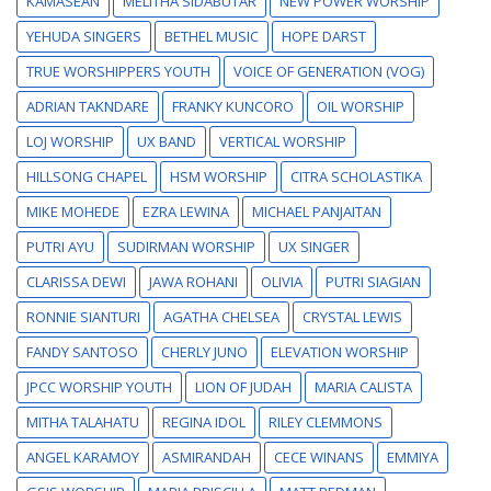
KAMASEAN
MELITHA SIDABUTAR
NEW POWER WORSHIP
YEHUDA SINGERS
BETHEL MUSIC
HOPE DARST
TRUE WORSHIPPERS YOUTH
VOICE OF GENERATION (VOG)
ADRIAN TAKNDARE
FRANKY KUNCORO
OIL WORSHIP
LOJ WORSHIP
UX BAND
VERTICAL WORSHIP
HILLSONG CHAPEL
HSM WORSHIP
CITRA SCHOLASTIKA
MIKE MOHEDE
EZRA LEWINA
MICHAEL PANJAITAN
PUTRI AYU
SUDIRMAN WORSHIP
UX SINGER
CLARISSA DEWI
JAWA ROHANI
OLIVIA
PUTRI SIAGIAN
RONNIE SIANTURI
AGATHA CHELSEA
CRYSTAL LEWIS
FANDY SANTOSO
CHERLY JUNO
ELEVATION WORSHIP
JPCC WORSHIP YOUTH
LION OF JUDAH
MARIA CALISTA
MITHA TALAHATU
REGINA IDOL
RILEY CLEMMONS
ANGEL KARAMOY
ASMIRANDAH
CECE WINANS
EMMIYA