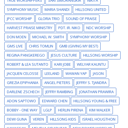
TRUE WORSHIPPERS
SARI SIMORANGKIR
NIKITA
SYMPHONY MUSIC
MARIA SHANDI
HILLSONG UNITED
JPCC WORSHIP
GLORIA TRIO
SOUND OF PRAISE
HARVEST PRAISE MINISTRY
PDT. IR. NIKO
NDC WORSHIP
DON MOEN
MICHAEL W. SMITH
SYMPHONY WORSHIP
GMS LIVE
CHRIS TOMLIN
GMB (GIVING MY BEST)
REGINA PANGKEREGO
JESUS CULTURE
HILLSONG WORSHIP
ROBERT & LEA SUTANTO
KARI JOBE
WELYAR KAUNTU
JACQLIEN CELOSSE
LEELAND
WAWAN YAP
JASON
GREZIA EPIPHANIA
ANGEL PIETERS
JEFFRY S. TJANDRA
DARLENE ZSCHECH
JEFFRY RAMBING
JONATHAN PRAWIRA
ADON SAPTOWO
EDWARD CHEN
HILLSONG YOUNG & FREE
BOBBY - ONE WAY
LGLP
HERLIN PIRENA
KIM WALKER
DEWI GUNA
VEREN
HILLSONG KIDS
ISRAEL HOUGTHON