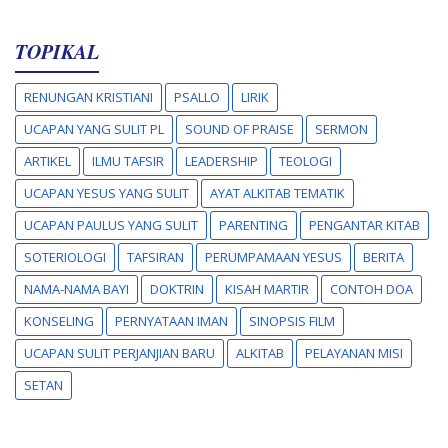
TOPIKAL
RENUNGAN KRISTIANI
PSALLO
LIRIK
UCAPAN YANG SULIT PL
SOUND OF PRAISE
SERMON
ARTIKEL
ILMU TAFSIR
LEADERSHIP
TEOLOGI
UCAPAN YESUS YANG SULIT
AYAT ALKITAB TEMATIK
UCAPAN PAULUS YANG SULIT
PARENTING
PENGANTAR KITAB
SOTERIOLOGI
TAFSIRAN
PERUMPAMAAN YESUS
BERITA
NAMA-NAMA BAYI
DOKTRIN
KISAH MARTIR
CONTOH DOA
KONSELING
PERNYATAAN IMAN
SINOPSIS FILM
UCAPAN SULIT PERJANJIAN BARU
ALKITAB
PELAYANAN MISI
SETAN