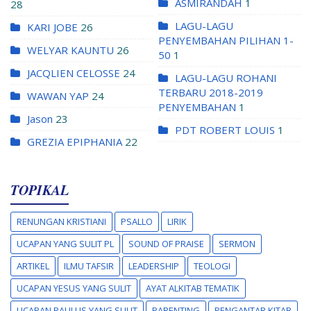
ASMIRANDAH
1
28
LAGU-LAGU
KARI JOBE
26
PENYEMBAHAN PILIHAN 1-
WELYAR KAUNTU
26
50
1
JACQLIEN CELOSSE
24
LAGU-LAGU ROHANI
TERBARU 2018-2019
WAWAN YAP
24
PENYEMBAHAN
1
Jason
23
PDT ROBERT LOUIS
1
GREZIA EPIPHANIA
22
TOPIKAL
RENUNGAN KRISTIANI
PSALLO
LIRIK
UCAPAN YANG SULIT PL
SOUND OF PRAISE
SERMON
ARTIKEL
ILMU TAFSIR
LEADERSHIP
TEOLOGI
UCAPAN YESUS YANG SULIT
AYAT ALKITAB TEMATIK
UCAPAN PAULUS YANG SULIT
PARENTING
PENGANTAR KITAB