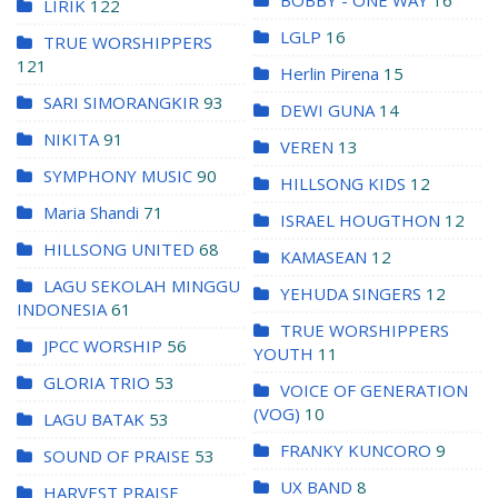
BOBBY - ONE WAY
16
LIRIK
122
LGLP
16
TRUE WORSHIPPERS
121
Herlin Pirena
15
SARI SIMORANGKIR
93
DEWI GUNA
14
NIKITA
91
VEREN
13
SYMPHONY MUSIC
90
HILLSONG KIDS
12
Maria Shandi
71
ISRAEL HOUGTHON
12
HILLSONG UNITED
68
KAMASEAN
12
LAGU SEKOLAH MINGGU
YEHUDA SINGERS
12
INDONESIA
61
TRUE WORSHIPPERS
JPCC WORSHIP
56
YOUTH
11
GLORIA TRIO
53
VOICE OF GENERATION
(VOG)
10
LAGU BATAK
53
FRANKY KUNCORO
9
SOUND OF PRAISE
53
UX BAND
8
HARVEST PRAISE