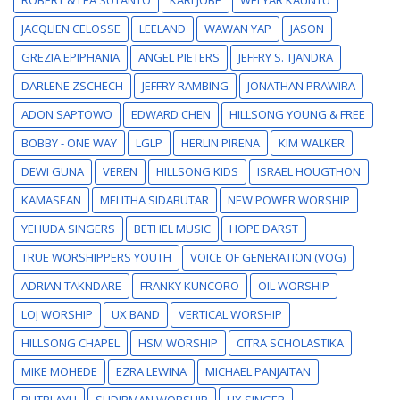
JACQLIEN CELOSSE
LEELAND
WAWAN YAP
JASON
GREZIA EPIPHANIA
ANGEL PIETERS
JEFFRY S. TJANDRA
DARLENE ZSCHECH
JEFFRY RAMBING
JONATHAN PRAWIRA
ADON SAPTOWO
EDWARD CHEN
HILLSONG YOUNG & FREE
BOBBY - ONE WAY
LGLP
HERLIN PIRENA
KIM WALKER
DEWI GUNA
VEREN
HILLSONG KIDS
ISRAEL HOUGTHON
KAMASEAN
MELITHA SIDABUTAR
NEW POWER WORSHIP
YEHUDA SINGERS
BETHEL MUSIC
HOPE DARST
TRUE WORSHIPPERS YOUTH
VOICE OF GENERATION (VOG)
ADRIAN TAKNDARE
FRANKY KUNCORO
OIL WORSHIP
LOJ WORSHIP
UX BAND
VERTICAL WORSHIP
HILLSONG CHAPEL
HSM WORSHIP
CITRA SCHOLASTIKA
MIKE MOHEDE
EZRA LEWINA
MICHAEL PANJAITAN
PUTRI AYU
SUDIRMAN WORSHIP
UX SINGER