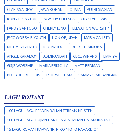
CLARISSA DEWI
JAWA ROHANI
OLIVIA
PUTRI SIAGIAN
RONNIE SIANTURI
AGATHA CHELSEA
CRYSTAL LEWIS
FANDY SANTOSO
CHERLY JUNO
ELEVATION WORSHIP
JPCC WORSHIP YOUTH
LION OF JUDAH
MARIA CALISTA
MITHA TALAHATU
REGINA IDOL
RILEY CLEMMONS
ANGEL KARAMOY
ASMIRANDAH
CECE WINANS
EMMIYA
GSJS WORSHIP
MARIA PRISCILLA
MATT REDMAN
PDT ROBERT LOUIS
PHIL WICKHAM
SAMMY SIMORANGKIR
LAGU ROHANI
100 LAGU-LAGU PENYEMBAHAN TERBAIK KRISTEN
100 LAGU-LAGU PUJIAN DAN PENYEMBAHAN DALAM IBADAH
15 LAGU ROHANI KARYA "IR. NIKO NJOTO RAHARDJO"