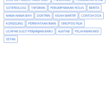
SOTERIOLOGI
TAFSIRAN
PERUMPAMAAN YESUS
BERITA
NAMA-NAMA BAYI
DOKTRIN
KISAH MARTIR
CONTOH DOA
KONSELING
PERNYATAAN IMAN
SINOPSIS FILM
UCAPAN SULIT PERJANJIAN BARU
ALKITAB
PELAYANAN MISI
SETAN