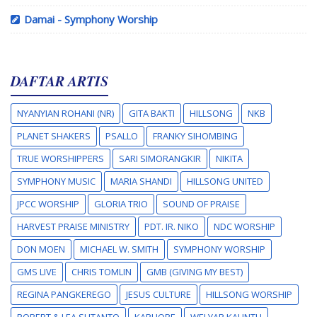
Damai - Symphony Worship
DAFTAR ARTIS
NYANYIAN ROHANI (NR)
GITA BAKTI
HILLSONG
NKB
PLANET SHAKERS
PSALLO
FRANKY SIHOMBING
TRUE WORSHIPPERS
SARI SIMORANGKIR
NIKITA
SYMPHONY MUSIC
MARIA SHANDI
HILLSONG UNITED
JPCC WORSHIP
GLORIA TRIO
SOUND OF PRAISE
HARVEST PRAISE MINISTRY
PDT. IR. NIKO
NDC WORSHIP
DON MOEN
MICHAEL W. SMITH
SYMPHONY WORSHIP
GMS LIVE
CHRIS TOMLIN
GMB (GIVING MY BEST)
REGINA PANGKEREGO
JESUS CULTURE
HILLSONG WORSHIP
ROBERT & LEA SUTANTO
KARI JOBE
WELYAR KAUNTU