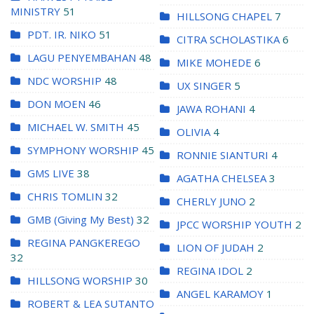
MINISTRY
51
HILLSONG CHAPEL
7
PDT. IR. NIKO
51
CITRA SCHOLASTIKA
6
LAGU PENYEMBAHAN
48
MIKE MOHEDE
6
NDC WORSHIP
48
UX SINGER
5
DON MOEN
46
JAWA ROHANI
4
MICHAEL W. SMITH
45
OLIVIA
4
SYMPHONY WORSHIP
45
RONNIE SIANTURI
4
GMS LIVE
38
AGATHA CHELSEA
3
CHRIS TOMLIN
32
CHERLY JUNO
2
GMB (Giving My Best)
32
JPCC WORSHIP YOUTH
2
REGINA PANGKEREGO
LION OF JUDAH
2
32
REGINA IDOL
2
HILLSONG WORSHIP
30
ANGEL KARAMOY
1
ROBERT & LEA SUTANTO