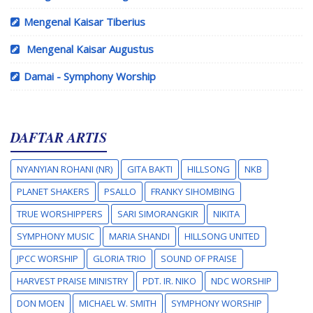
Mengenal Kaisar Tiberius
Mengenal Kaisar Augustus
Damai - Symphony Worship
DAFTAR ARTIS
NYANYIAN ROHANI (NR)
GITA BAKTI
HILLSONG
NKB
PLANET SHAKERS
PSALLO
FRANKY SIHOMBING
TRUE WORSHIPPERS
SARI SIMORANGKIR
NIKITA
SYMPHONY MUSIC
MARIA SHANDI
HILLSONG UNITED
JPCC WORSHIP
GLORIA TRIO
SOUND OF PRAISE
HARVEST PRAISE MINISTRY
PDT. IR. NIKO
NDC WORSHIP
DON MOEN
MICHAEL W. SMITH
SYMPHONY WORSHIP