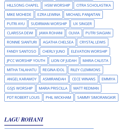
HILLSONG CHAPEL
HSM WORSHIP
CITRA SCHOLASTIKA
MIKE MOHEDE
EZRA LEWINA
MICHAEL PANJAITAN
PUTRI AYU
SUDIRMAN WORSHIP
UX SINGER
CLARISSA DEWI
JAWA ROHANI
OLIVIA
PUTRI SIAGIAN
RONNIE SIANTURI
AGATHA CHELSEA
CRYSTAL LEWIS
FANDY SANTOSO
CHERLY JUNO
ELEVATION WORSHIP
JPCC WORSHIP YOUTH
LION OF JUDAH
MARIA CALISTA
MITHA TALAHATU
REGINA IDOL
RILEY CLEMMONS
ANGEL KARAMOY
ASMIRANDAH
CECE WINANS
EMMIYA
GSJS WORSHIP
MARIA PRISCILLA
MATT REDMAN
PDT ROBERT LOUIS
PHIL WICKHAM
SAMMY SIMORANGKIR
LAGU ROHANI