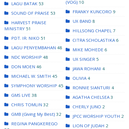
(VOG)
10
LAGU BATAK
53
FRANKY KUNCORO
9
SOUND OF PRAISE
53
UX BAND
8
HARVEST PRAISE
MINISTRY
51
HILLSONG CHAPEL
7
PDT. IR. NIKO
51
CITRA SCHOLASTIKA
6
LAGU PENYEMBAHAN
48
MIKE MOHEDE
6
NDC WORSHIP
48
UX SINGER
5
DON MOEN
46
JAWA ROHANI
4
MICHAEL W. SMITH
45
OLIVIA
4
SYMPHONY WORSHIP
45
RONNIE SIANTURI
4
GMS LIVE
38
AGATHA CHELSEA
3
CHRIS TOMLIN
32
CHERLY JUNO
2
GMB (Giving My Best)
32
JPCC WORSHIP YOUTH
2
REGINA PANGKEREGO
LION OF JUDAH
2