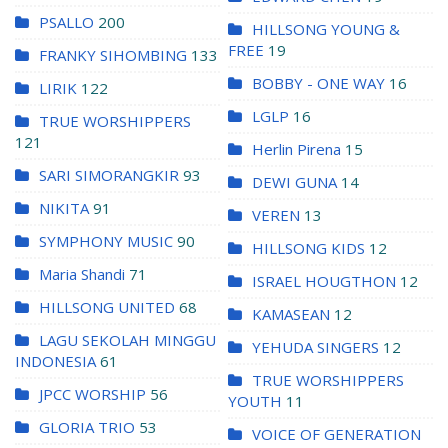
PSALLO
200
HILLSONG YOUNG &
FREE
19
FRANKY SIHOMBING
133
BOBBY - ONE WAY
16
LIRIK
122
LGLP
16
TRUE WORSHIPPERS
121
Herlin Pirena
15
SARI SIMORANGKIR
93
DEWI GUNA
14
NIKITA
91
VEREN
13
SYMPHONY MUSIC
90
HILLSONG KIDS
12
Maria Shandi
71
ISRAEL HOUGTHON
12
HILLSONG UNITED
68
KAMASEAN
12
LAGU SEKOLAH MINGGU
YEHUDA SINGERS
12
INDONESIA
61
TRUE WORSHIPPERS
JPCC WORSHIP
56
YOUTH
11
GLORIA TRIO
53
VOICE OF GENERATION