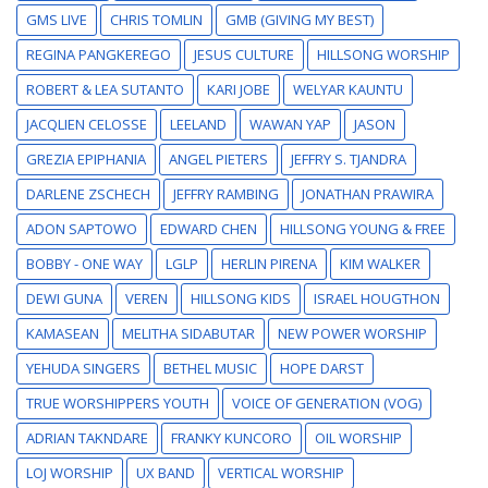
GMS LIVE
CHRIS TOMLIN
GMB (GIVING MY BEST)
REGINA PANGKEREGO
JESUS CULTURE
HILLSONG WORSHIP
ROBERT & LEA SUTANTO
KARI JOBE
WELYAR KAUNTU
JACQLIEN CELOSSE
LEELAND
WAWAN YAP
JASON
GREZIA EPIPHANIA
ANGEL PIETERS
JEFFRY S. TJANDRA
DARLENE ZSCHECH
JEFFRY RAMBING
JONATHAN PRAWIRA
ADON SAPTOWO
EDWARD CHEN
HILLSONG YOUNG & FREE
BOBBY - ONE WAY
LGLP
HERLIN PIRENA
KIM WALKER
DEWI GUNA
VEREN
HILLSONG KIDS
ISRAEL HOUGTHON
KAMASEAN
MELITHA SIDABUTAR
NEW POWER WORSHIP
YEHUDA SINGERS
BETHEL MUSIC
HOPE DARST
TRUE WORSHIPPERS YOUTH
VOICE OF GENERATION (VOG)
ADRIAN TAKNDARE
FRANKY KUNCORO
OIL WORSHIP
LOJ WORSHIP
UX BAND
VERTICAL WORSHIP