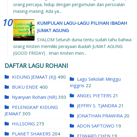
orang percaya, hidup dengan pergumulan dan persoalan
masing-masing. Ada ya...
KUMPULAN LAGU-LAGU PILIHAN IBADAH
JUMAT AGUNG
SYALOM Seluruh dunia tentu sudah tahu bahwa
orang Kristen memiliki perayaan ibadah JUMAT AGUNG
(GOOD FRIDAY) . Iman Kristen men...
DAFTAR LAGU ROHANI
KIDUNG JEMAAT (KJ)
490
Lagu Sekolah Minggu
Inggris
22
BUKU ENDE
400
ANGEL PIETERS
21
Nyanyian Rohani (NR)
393
JEFFRY S. TJANDRA
21
PELENGKAP KIDUNG
JEMAAT
305
JONATHAN PRAWIRA
20
HILLSONG
273
ADON SAPTOWO
19
PLANET SHAKERS
204
EDWARD CHEN
19