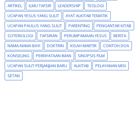
ARTIKEL
ILMU TAFSIR
LEADERSHIP
TEOLOGI
UCAPAN YESUS YANG SULIT
AYAT ALKITAB TEMATIK
UCAPAN PAULUS YANG SULIT
PARENTING
PENGANTAR KITAB
SOTERIOLOGI
TAFSIRAN
PERUMPAMAAN YESUS
BERITA
NAMA-NAMA BAYI
DOKTRIN
KISAH MARTIR
CONTOH DOA
KONSELING
PERNYATAAN IMAN
SINOPSIS FILM
UCAPAN SULIT PERJANJIAN BARU
ALKITAB
PELAYANAN MISI
SETAN