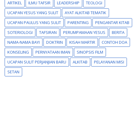
ARTIKEL
ILMU TAFSIR
LEADERSHIP
TEOLOGI
UCAPAN YESUS YANG SULIT
AYAT ALKITAB TEMATIK
UCAPAN PAULUS YANG SULIT
PARENTING
PENGANTAR KITAB
SOTERIOLOGI
TAFSIRAN
PERUMPAMAAN YESUS
BERITA
NAMA-NAMA BAYI
DOKTRIN
KISAH MARTIR
CONTOH DOA
KONSELING
PERNYATAAN IMAN
SINOPSIS FILM
UCAPAN SULIT PERJANJIAN BARU
ALKITAB
PELAYANAN MISI
SETAN