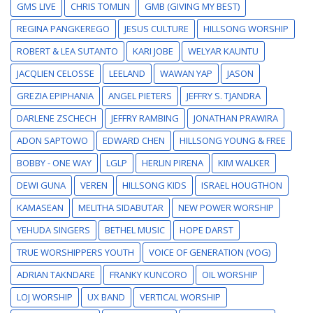
GMS LIVE
CHRIS TOMLIN
GMB (GIVING MY BEST)
REGINA PANGKEREGO
JESUS CULTURE
HILLSONG WORSHIP
ROBERT & LEA SUTANTO
KARI JOBE
WELYAR KAUNTU
JACQLIEN CELOSSE
LEELAND
WAWAN YAP
JASON
GREZIA EPIPHANIA
ANGEL PIETERS
JEFFRY S. TJANDRA
DARLENE ZSCHECH
JEFFRY RAMBING
JONATHAN PRAWIRA
ADON SAPTOWO
EDWARD CHEN
HILLSONG YOUNG & FREE
BOBBY - ONE WAY
LGLP
HERLIN PIRENA
KIM WALKER
DEWI GUNA
VEREN
HILLSONG KIDS
ISRAEL HOUGTHON
KAMASEAN
MELITHA SIDABUTAR
NEW POWER WORSHIP
YEHUDA SINGERS
BETHEL MUSIC
HOPE DARST
TRUE WORSHIPPERS YOUTH
VOICE OF GENERATION (VOG)
ADRIAN TAKNDARE
FRANKY KUNCORO
OIL WORSHIP
LOJ WORSHIP
UX BAND
VERTICAL WORSHIP