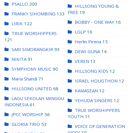
PSALLO
200
HILLSONG YOUNG &
FREE
19
FRANKY SIHOMBING
133
BOBBY - ONE WAY
16
LIRIK
122
LGLP
16
TRUE WORSHIPPERS
121
Herlin Pirena
15
SARI SIMORANGKIR
93
DEWI GUNA
14
NIKITA
91
VEREN
13
SYMPHONY MUSIC
90
HILLSONG KIDS
12
Maria Shandi
71
ISRAEL HOUGTHON
12
HILLSONG UNITED
68
KAMASEAN
12
LAGU SEKOLAH MINGGU
YEHUDA SINGERS
12
INDONESIA
61
TRUE WORSHIPPERS
JPCC WORSHIP
56
YOUTH
11
GLORIA TRIO
53
VOICE OF GENERATION
(VOG)
10