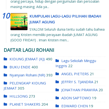
orang percaya, hidup dengan pergumulan dan persoalan
masing-masing. Ada ya...
KUMPULAN LAGU-LAGU PILIHAN IBADAH
JUMAT AGUNG
SYALOM Seluruh dunia tentu sudah tahu bahwa
orang Kristen memiliki perayaan ibadah JUMAT AGUNG
(GOOD FRIDAY) . Iman Kristen men...
DAFTAR LAGU ROHANI
KIDUNG JEMAAT (KJ)
490
Lagu Sekolah Minggu
Inggris
22
BUKU ENDE
400
ANGEL PIETERS
21
Nyanyian Rohani (NR)
393
JEFFRY S. TJANDRA
21
PELENGKAP KIDUNG
JEMAAT
305
JONATHAN PRAWIRA
20
HILLSONG
273
ADON SAPTOWO
19
PLANET SHAKERS
204
EDWARD CHEN
19