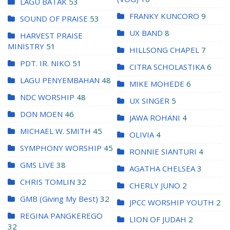
LAGU BATAK
53
FRANKY KUNCORO
9
SOUND OF PRAISE
53
UX BAND
8
HARVEST PRAISE
MINISTRY
51
HILLSONG CHAPEL
7
PDT. IR. NIKO
51
CITRA SCHOLASTIKA
6
LAGU PENYEMBAHAN
48
MIKE MOHEDE
6
NDC WORSHIP
48
UX SINGER
5
DON MOEN
46
JAWA ROHANI
4
MICHAEL W. SMITH
45
OLIVIA
4
SYMPHONY WORSHIP
45
RONNIE SIANTURI
4
GMS LIVE
38
AGATHA CHELSEA
3
CHRIS TOMLIN
32
CHERLY JUNO
2
GMB (Giving My Best)
32
JPCC WORSHIP YOUTH
2
REGINA PANGKEREGO
LION OF JUDAH
2
32