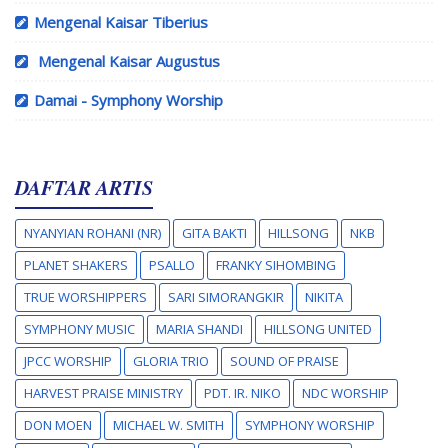
Mengenal Kaisar Tiberius
Mengenal Kaisar Augustus
Damai - Symphony Worship
DAFTAR ARTIS
NYANYIAN ROHANI (NR)
GITA BAKTI
HILLSONG
NKB
PLANET SHAKERS
PSALLO
FRANKY SIHOMBING
TRUE WORSHIPPERS
SARI SIMORANGKIR
NIKITA
SYMPHONY MUSIC
MARIA SHANDI
HILLSONG UNITED
JPCC WORSHIP
GLORIA TRIO
SOUND OF PRAISE
HARVEST PRAISE MINISTRY
PDT. IR. NIKO
NDC WORSHIP
DON MOEN
MICHAEL W. SMITH
SYMPHONY WORSHIP