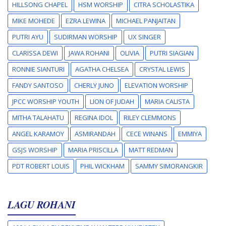
HILLSONG CHAPEL
HSM WORSHIP
CITRA SCHOLASTIKA
MIKE MOHEDE
EZRA LEWINA
MICHAEL PANJAITAN
PUTRI AYU
SUDIRMAN WORSHIP
UX SINGER
CLARISSA DEWI
JAWA ROHANI
OLIVIA
PUTRI SIAGIAN
RONNIE SIANTURI
AGATHA CHELSEA
CRYSTAL LEWIS
FANDY SANTOSO
CHERLY JUNO
ELEVATION WORSHIP
JPCC WORSHIP YOUTH
LION OF JUDAH
MARIA CALISTA
MITHA TALAHATU
REGINA IDOL
RILEY CLEMMONS
ANGEL KARAMOY
ASMIRANDAH
CECE WINANS
EMMIYA
GSJS WORSHIP
MARIA PRISCILLA
MATT REDMAN
PDT ROBERT LOUIS
PHIL WICKHAM
SAMMY SIMORANGKIR
LAGU ROHANI