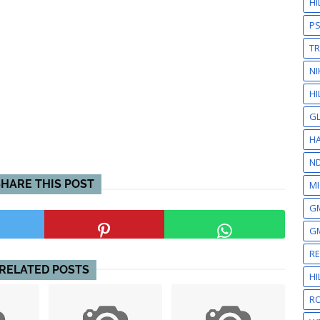
H
P
T
NI
HI
GL
HA
N
SHARE THIS POST
MI
GM
GM
R
RELATED POSTS
H
RO