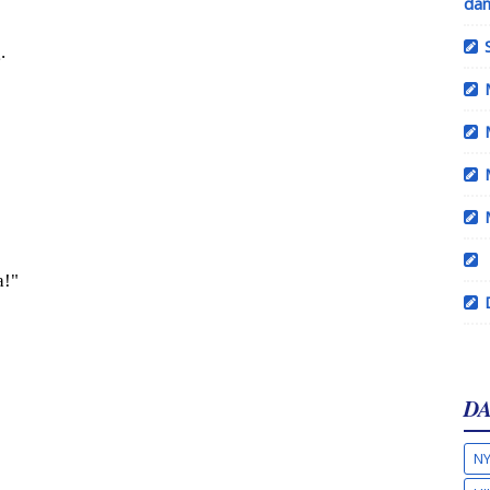
dan
.
a!"
DA
NY