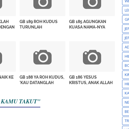
W
LE
GR
KLAH
GB 189 ROH KUDUS
GB 185 AGUNGKAN
DENGAN
TURUNLAH
KUASA NAMA-NYA
JE
JE
A
HI
BO
KI
NAIK KE
GB 188 YA ROH KUDUS,
GB 186 YESUS
'KAU DATANGLAH
KRISTUS, ANAK ALLAH
HI
K
AN KAMU TAKUT"
N
BE
T