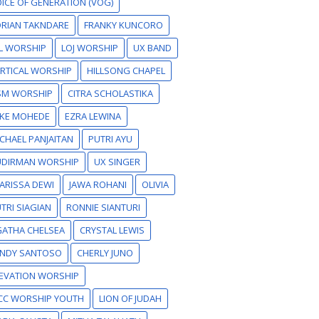
ICE OF GENERATION (VOG)
RIAN TAKNDARE
FRANKY KUNCORO
L WORSHIP
LOJ WORSHIP
UX BAND
RTICAL WORSHIP
HILLSONG CHAPEL
SM WORSHIP
CITRA SCHOLASTIKA
IKE MOHEDE
EZRA LEWINA
CHAEL PANJAITAN
PUTRI AYU
UDIRMAN WORSHIP
UX SINGER
ARISSA DEWI
JAWA ROHANI
OLIVIA
TRI SIAGIAN
RONNIE SIANTURI
GATHA CHELSEA
CRYSTAL LEWIS
ANDY SANTOSO
CHERLY JUNO
EVATION WORSHIP
CC WORSHIP YOUTH
LION OF JUDAH