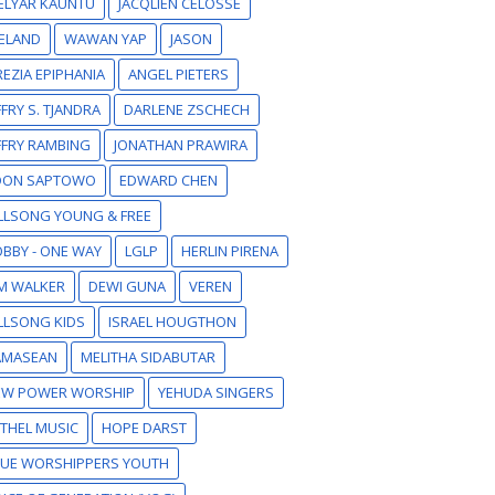
ELYAR KAUNTU
JACQLIEN CELOSSE
ELAND
WAWAN YAP
JASON
EZIA EPIPHANIA
ANGEL PIETERS
FFRY S. TJANDRA
DARLENE ZSCHECH
FFRY RAMBING
JONATHAN PRAWIRA
DON SAPTOWO
EDWARD CHEN
LLSONG YOUNG & FREE
BBY - ONE WAY
LGLP
HERLIN PIRENA
M WALKER
DEWI GUNA
VEREN
LLSONG KIDS
ISRAEL HOUGTHON
AMASEAN
MELITHA SIDABUTAR
EW POWER WORSHIP
YEHUDA SINGERS
THEL MUSIC
HOPE DARST
RUE WORSHIPPERS YOUTH