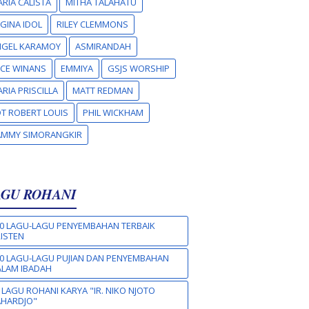
RIA CALISTA
MITHA TALAHATU
GINA IDOL
RILEY CLEMMONS
NGEL KARAMOY
ASMIRANDAH
CE WINANS
EMMIYA
GSJS WORSHIP
RIA PRISCILLA
MATT REDMAN
T ROBERT LOUIS
PHIL WICKHAM
AMMY SIMORANGKIR
AGU ROHANI
0 LAGU-LAGU PENYEMBAHAN TERBAIK
ISTEN
0 LAGU-LAGU PUJIAN DAN PENYEMBAHAN
LAM IBADAH
 LAGU ROHANI KARYA "IR. NIKO NJOTO
AHARDJO"