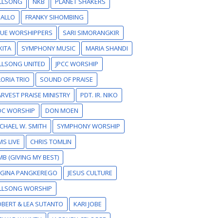
ILLSONG
NKB
PLANET SHAKERS
SALLO
FRANKY SIHOMBING
RUE WORSHIPPERS
SARI SIMORANGKIR
KITA
SYMPHONY MUSIC
MARIA SHANDI
LLSONG UNITED
JPCC WORSHIP
ORIA TRIO
SOUND OF PRAISE
RVEST PRAISE MINISTRY
PDT. IR. NIKO
DC WORSHIP
DON MOEN
CHAEL W. SMITH
SYMPHONY WORSHIP
S LIVE
CHRIS TOMLIN
B (GIVING MY BEST)
EGINA PANGKEREGO
JESUS CULTURE
ILLSONG WORSHIP
BERT & LEA SUTANTO
KARI JOBE