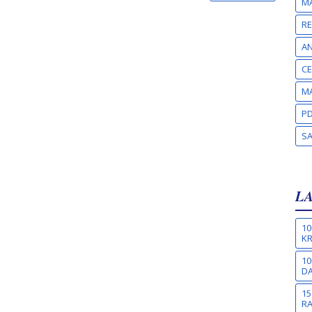
MA
RE
A
CE
MA
PD
S
L
10
KR
10
DA
15
R