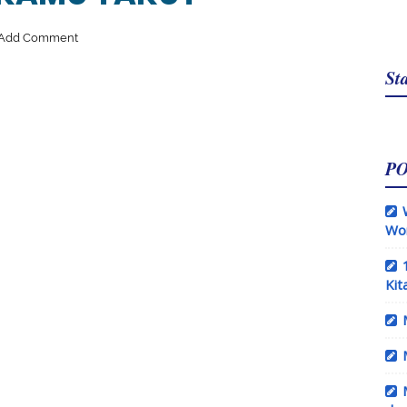
Add Comment
Sta
P
Wo
Kit