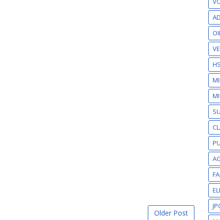
VO
AD
OI
VE
H
M
MI
S
CL
PU
A
F
EL
JP
Older Post