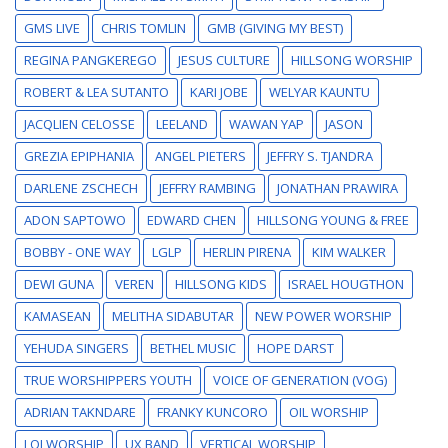
GMS LIVE
CHRIS TOMLIN
GMB (GIVING MY BEST)
REGINA PANGKEREGO
JESUS CULTURE
HILLSONG WORSHIP
ROBERT & LEA SUTANTO
KARI JOBE
WELYAR KAUNTU
JACQLIEN CELOSSE
LEELAND
WAWAN YAP
JASON
GREZIA EPIPHANIA
ANGEL PIETERS
JEFFRY S. TJANDRA
DARLENE ZSCHECH
JEFFRY RAMBING
JONATHAN PRAWIRA
ADON SAPTOWO
EDWARD CHEN
HILLSONG YOUNG & FREE
BOBBY - ONE WAY
LGLP
HERLIN PIRENA
KIM WALKER
DEWI GUNA
VEREN
HILLSONG KIDS
ISRAEL HOUGTHON
KAMASEAN
MELITHA SIDABUTAR
NEW POWER WORSHIP
YEHUDA SINGERS
BETHEL MUSIC
HOPE DARST
TRUE WORSHIPPERS YOUTH
VOICE OF GENERATION (VOG)
ADRIAN TAKNDARE
FRANKY KUNCORO
OIL WORSHIP
LOJ WORSHIP
UX BAND
VERTICAL WORSHIP