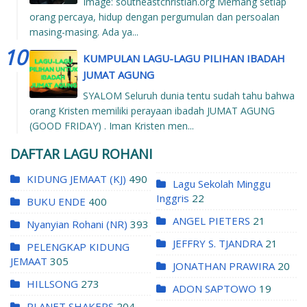
Image: southeastchristian.org Memang setiap
orang percaya, hidup dengan pergumulan dan persoalan
masing-masing. Ada ya...
KUMPULAN LAGU-LAGU PILIHAN IBADAH
JUMAT AGUNG
SYALOM Seluruh dunia tentu sudah tahu bahwa
orang Kristen memiliki perayaan ibadah JUMAT AGUNG
(GOOD FRIDAY) . Iman Kristen men...
DAFTAR LAGU ROHANI
KIDUNG JEMAAT (KJ)
490
Lagu Sekolah Minggu
Inggris
22
BUKU ENDE
400
ANGEL PIETERS
21
Nyanyian Rohani (NR)
393
JEFFRY S. TJANDRA
21
PELENGKAP KIDUNG
JEMAAT
305
JONATHAN PRAWIRA
20
HILLSONG
273
ADON SAPTOWO
19
PLANET SHAKERS
204