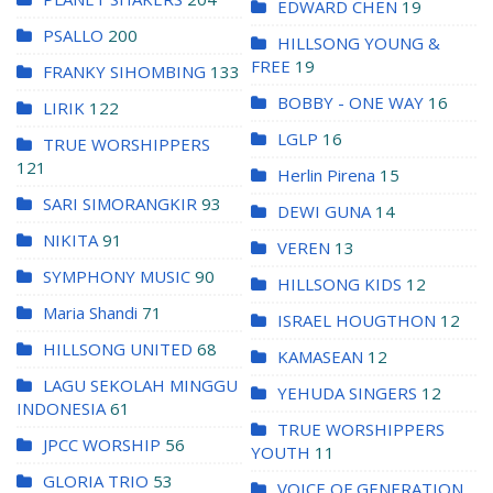
EDWARD CHEN
19
PSALLO
200
HILLSONG YOUNG &
FREE
19
FRANKY SIHOMBING
133
BOBBY - ONE WAY
16
LIRIK
122
LGLP
16
TRUE WORSHIPPERS
121
Herlin Pirena
15
SARI SIMORANGKIR
93
DEWI GUNA
14
NIKITA
91
VEREN
13
SYMPHONY MUSIC
90
HILLSONG KIDS
12
Maria Shandi
71
ISRAEL HOUGTHON
12
HILLSONG UNITED
68
KAMASEAN
12
LAGU SEKOLAH MINGGU
YEHUDA SINGERS
12
INDONESIA
61
TRUE WORSHIPPERS
JPCC WORSHIP
56
YOUTH
11
GLORIA TRIO
53
VOICE OF GENERATION