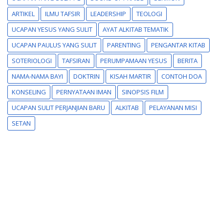
ARTIKEL
ILMU TAFSIR
LEADERSHIP
TEOLOGI
UCAPAN YESUS YANG SULIT
AYAT ALKITAB TEMATIK
UCAPAN PAULUS YANG SULIT
PARENTING
PENGANTAR KITAB
SOTERIOLOGI
TAFSIRAN
PERUMPAMAAN YESUS
BERITA
NAMA-NAMA BAYI
DOKTRIN
KISAH MARTIR
CONTOH DOA
KONSELING
PERNYATAAN IMAN
SINOPSIS FILM
UCAPAN SULIT PERJANJIAN BARU
ALKITAB
PELAYANAN MISI
SETAN