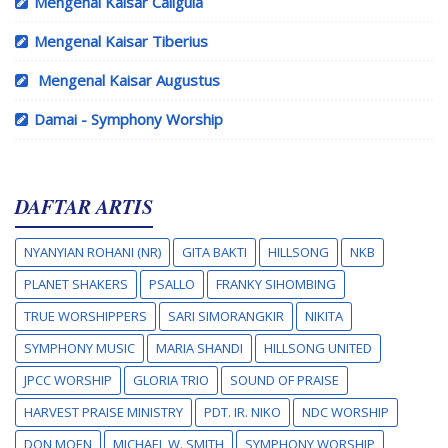
Mengenal Kaisar Caligula
Mengenal Kaisar Tiberius
Mengenal Kaisar Augustus
Damai - Symphony Worship
DAFTAR ARTIS
NYANYIAN ROHANI (NR)
GITA BAKTI
HILLSONG
NKB
PLANET SHAKERS
PSALLO
FRANKY SIHOMBING
TRUE WORSHIPPERS
SARI SIMORANGKIR
NIKITA
SYMPHONY MUSIC
MARIA SHANDI
HILLSONG UNITED
JPCC WORSHIP
GLORIA TRIO
SOUND OF PRAISE
HARVEST PRAISE MINISTRY
PDT. IR. NIKO
NDC WORSHIP
DON MOEN
MICHAEL W. SMITH
SYMPHONY WORSHIP