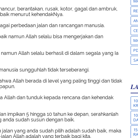
MA
ncur, berantakan, rusak, kotor, gagal dan ambruk,
RE
 baik menurut kehendakNya.
A
agai perbedaan jalan dan rancangan manusia.
CE
baik namun Allah selalu bisa mengerjakan dan
MA
PD
 namun Allah selalu berhasil di dalam segala yang Ia
S
manusia sungguhlah tidak terseberangi.
hwa Allah berada di level yang paling tinggi dan tidak
L
apapun.
da Allah dan tunduk kepada rencana dan kehendak
10
KR
n impikan 5 hingga 10 tahun ke depan, serahkanlah
10
g anda sudah susun dengan baik.
DA
15
jalan yang anda sudah pilih adalah sudah baik, maka
R
lan Allah adalah yang terbaik bagi kita.