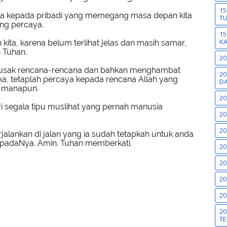
15
a kepada pribadi yang memegang masa depan kita
T
ang percaya.
15
K
kita, karena belum terlihat jelas dan masih samar,
 Tuhan.
20
rusak rencana-rencana dan bahkan menghambat
20
ka, tetaplah percaya kepada rencana Allah yang
DA
a manapun.
20
ri segala tipu muslihat yang pernah manusia
20
20
jalankan di jalan yang ia sudah tetapkah untuk anda
 padaNya. Amin. Tuhan memberkati.
20
20
20
20
20
TE