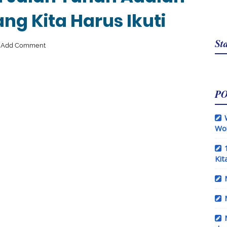
ng Kita Harus Ikuti
Sta
Add Comment
P
Wo
Kit