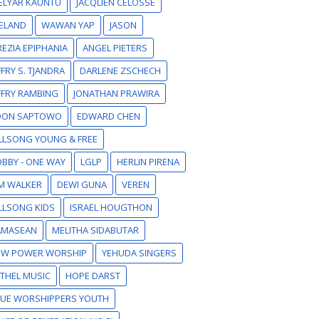
ELYAR KAUNTU
JACQLIEN CELOSSE
ELAND
WAWAN YAP
JASON
EZIA EPIPHANIA
ANGEL PIETERS
FFRY S. TJANDRA
DARLENE ZSCHECH
FFRY RAMBING
JONATHAN PRAWIRA
DON SAPTOWO
EDWARD CHEN
LLSONG YOUNG & FREE
BBY - ONE WAY
LGLP
HERLIN PIRENA
M WALKER
DEWI GUNA
VEREN
LLSONG KIDS
ISRAEL HOUGTHON
AMASEAN
MELITHA SIDABUTAR
EW POWER WORSHIP
YEHUDA SINGERS
THEL MUSIC
HOPE DARST
RUE WORSHIPPERS YOUTH