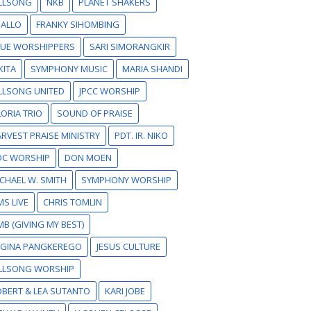
ILLSONG
NKB
PLANET SHAKERS
SALLO
FRANKY SIHOMBING
RUE WORSHIPPERS
SARI SIMORANGKIR
KITA
SYMPHONY MUSIC
MARIA SHANDI
LLSONG UNITED
JPCC WORSHIP
ORIA TRIO
SOUND OF PRAISE
RVEST PRAISE MINISTRY
PDT. IR. NIKO
DC WORSHIP
DON MOEN
CHAEL W. SMITH
SYMPHONY WORSHIP
S LIVE
CHRIS TOMLIN
B (GIVING MY BEST)
EGINA PANGKEREGO
JESUS CULTURE
ILLSONG WORSHIP
BERT & LEA SUTANTO
KARI JOBE