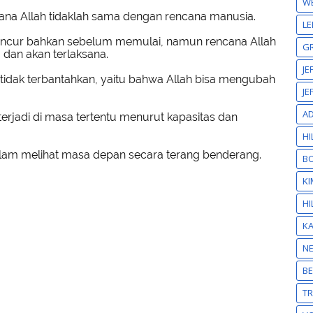
W
na Allah tidaklah sama dengan rencana manusia.
LE
ancur bahkan sebelum memulai, namun rencana Allah
GR
 dan akan terlaksana.
JE
 tidak terbantahkan, yaitu bahwa Allah bisa mengubah
JE
A
erjadi di masa tertentu menurut kapasitas dan
HI
lam melihat masa depan secara terang benderang.
BO
KI
HI
K
N
BE
T