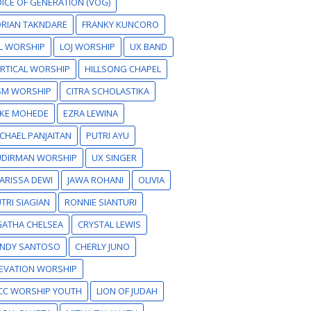
ICE OF GENERATION (VOG)
RIAN TAKNDARE
FRANKY KUNCORO
L WORSHIP
LOJ WORSHIP
UX BAND
RTICAL WORSHIP
HILLSONG CHAPEL
SM WORSHIP
CITRA SCHOLASTIKA
IKE MOHEDE
EZRA LEWINA
CHAEL PANJAITAN
PUTRI AYU
UDIRMAN WORSHIP
UX SINGER
ARISSA DEWI
JAWA ROHANI
OLIVIA
TRI SIAGIAN
RONNIE SIANTURI
GATHA CHELSEA
CRYSTAL LEWIS
ANDY SANTOSO
CHERLY JUNO
EVATION WORSHIP
CC WORSHIP YOUTH
LION OF JUDAH