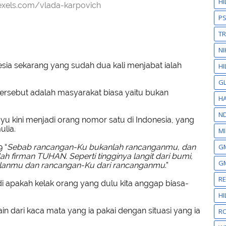
H
xels.com/vlada-karpovich
P
T
NI
ia sekarang yang sudah dua kali menjabat ialah
HI
GL
ersebut adalah masyarakat biasa yaitu bukan
HA
N
 kini menjadi orang nomor satu di Indonesia, yang
lia.
MI
 “
Sebab rancangan-Ku bukanlah rancanganmu, dan
GM
ah firman TUHAN. Seperti tingginya langit dari bumi,
GM
 jalanmu dan rancangan-Ku dari rancanganmu
.”
R
i apakah kelak orang yang dulu kita anggap biasa-
H
in dari kaca mata yang ia pakai dengan situasi yang ia
RO