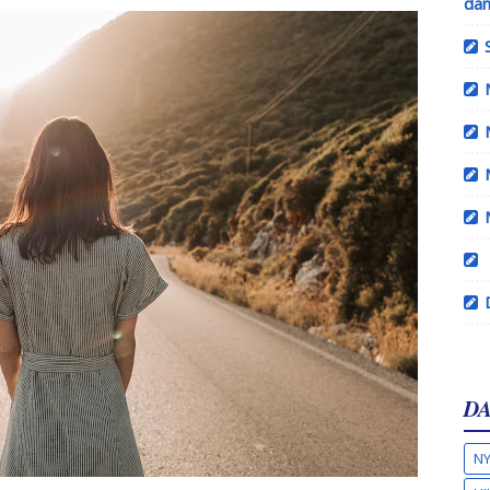
dan
DA
NY