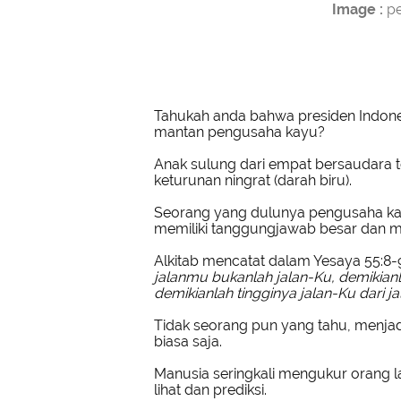
Image :
pe
Tahukah anda bahwa presiden Indones
mantan pengusaha kayu?
Anak sulung dari empat bersaudara t
keturunan ningrat (darah biru).
Seorang yang dulunya pengusaha kayu
memiliki tanggungjawab besar dan mu
Alkitab mencatat dalam Yesaya 55:8-9
jalanmu bukanlah jalan-Ku, demikianl
demikianlah tingginya jalan-Ku dari
Tidak seorang pun yang tahu, menjad
biasa saja.
Manusia seringkali mengukur orang la
lihat dan prediksi.