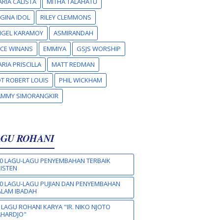
RIA CALISTA
MITHA TALAHATU
GINA IDOL
RILEY CLEMMONS
NGEL KARAMOY
ASMIRANDAH
CE WINANS
EMMIYA
GSJS WORSHIP
RIA PRISCILLA
MATT REDMAN
T ROBERT LOUIS
PHIL WICKHAM
AMMY SIMORANGKIR
AGU ROHANI
0 LAGU-LAGU PENYEMBAHAN TERBAIK
ISTEN
0 LAGU-LAGU PUJIAN DAN PENYEMBAHAN
LAM IBADAH
 LAGU ROHANI KARYA "IR. NIKO NJOTO
AHARDJO"