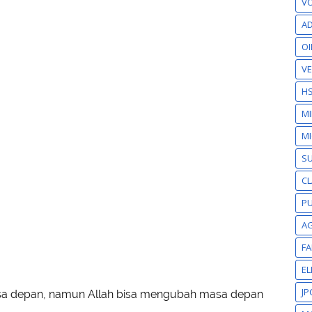
VO
AD
OI
VE
H
M
MI
S
CL
PU
A
F
EL
JP
sa depan, namun Allah bisa mengubah masa depan