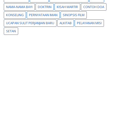
NAMA-NAMA BAYI
DOKTRIN
KISAH MARTIR
CONTOH DOA
KONSELING
PERNYATAAN IMAN
SINOPSIS FILM
UCAPAN SULIT PERJANJIAN BARU
ALKITAB
PELAYANAN MISI
SETAN