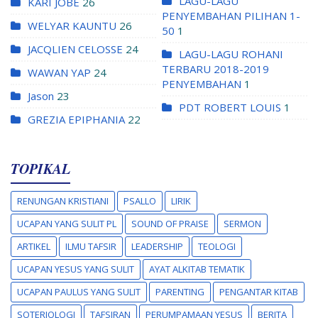
LAGU-LAGU
KARI JOBE
26
PENYEMBAHAN PILIHAN 1-
WELYAR KAUNTU
26
50
1
JACQLIEN CELOSSE
24
LAGU-LAGU ROHANI
TERBARU 2018-2019
WAWAN YAP
24
PENYEMBAHAN
1
Jason
23
PDT ROBERT LOUIS
1
GREZIA EPIPHANIA
22
TOPIKAL
RENUNGAN KRISTIANI
PSALLO
LIRIK
UCAPAN YANG SULIT PL
SOUND OF PRAISE
SERMON
ARTIKEL
ILMU TAFSIR
LEADERSHIP
TEOLOGI
UCAPAN YESUS YANG SULIT
AYAT ALKITAB TEMATIK
UCAPAN PAULUS YANG SULIT
PARENTING
PENGANTAR KITAB
SOTERIOLOGI
TAFSIRAN
PERUMPAMAAN YESUS
BERITA