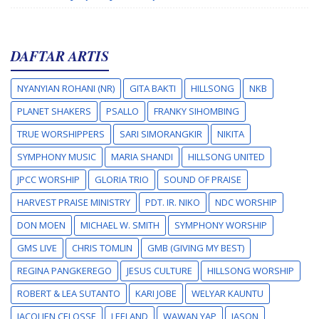
DAFTAR ARTIS
NYANYIAN ROHANI (NR)
GITA BAKTI
HILLSONG
NKB
PLANET SHAKERS
PSALLO
FRANKY SIHOMBING
TRUE WORSHIPPERS
SARI SIMORANGKIR
NIKITA
SYMPHONY MUSIC
MARIA SHANDI
HILLSONG UNITED
JPCC WORSHIP
GLORIA TRIO
SOUND OF PRAISE
HARVEST PRAISE MINISTRY
PDT. IR. NIKO
NDC WORSHIP
DON MOEN
MICHAEL W. SMITH
SYMPHONY WORSHIP
GMS LIVE
CHRIS TOMLIN
GMB (GIVING MY BEST)
REGINA PANGKEREGO
JESUS CULTURE
HILLSONG WORSHIP
ROBERT & LEA SUTANTO
KARI JOBE
WELYAR KAUNTU
JACQLIEN CELOSSE
LEELAND
WAWAN YAP
JASON