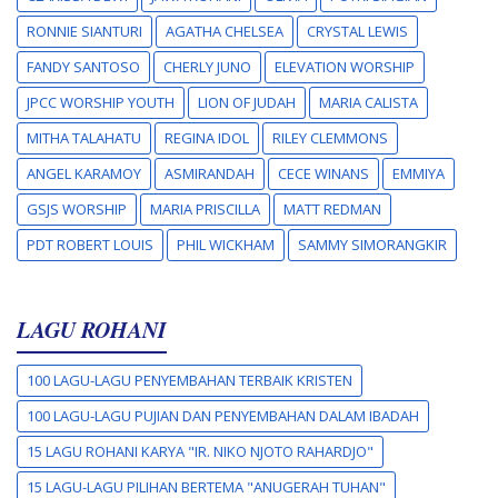
RONNIE SIANTURI
AGATHA CHELSEA
CRYSTAL LEWIS
FANDY SANTOSO
CHERLY JUNO
ELEVATION WORSHIP
JPCC WORSHIP YOUTH
LION OF JUDAH
MARIA CALISTA
MITHA TALAHATU
REGINA IDOL
RILEY CLEMMONS
ANGEL KARAMOY
ASMIRANDAH
CECE WINANS
EMMIYA
GSJS WORSHIP
MARIA PRISCILLA
MATT REDMAN
PDT ROBERT LOUIS
PHIL WICKHAM
SAMMY SIMORANGKIR
LAGU ROHANI
100 LAGU-LAGU PENYEMBAHAN TERBAIK KRISTEN
100 LAGU-LAGU PUJIAN DAN PENYEMBAHAN DALAM IBADAH
15 LAGU ROHANI KARYA "IR. NIKO NJOTO RAHARDJO"
15 LAGU-LAGU PILIHAN BERTEMA "ANUGERAH TUHAN"