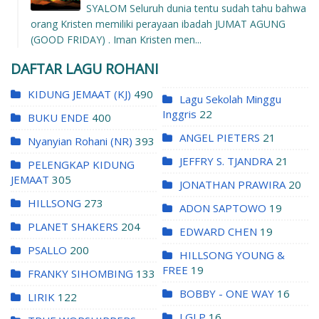
SYALOM Seluruh dunia tentu sudah tahu bahwa
orang Kristen memiliki perayaan ibadah JUMAT AGUNG
(GOOD FRIDAY) . Iman Kristen men...
DAFTAR LAGU ROHANI
KIDUNG JEMAAT (KJ)
490
Lagu Sekolah Minggu
Inggris
22
BUKU ENDE
400
ANGEL PIETERS
21
Nyanyian Rohani (NR)
393
JEFFRY S. TJANDRA
21
PELENGKAP KIDUNG
JEMAAT
305
JONATHAN PRAWIRA
20
HILLSONG
273
ADON SAPTOWO
19
PLANET SHAKERS
204
EDWARD CHEN
19
PSALLO
200
HILLSONG YOUNG &
FREE
19
FRANKY SIHOMBING
133
BOBBY - ONE WAY
16
LIRIK
122
LGLP
16