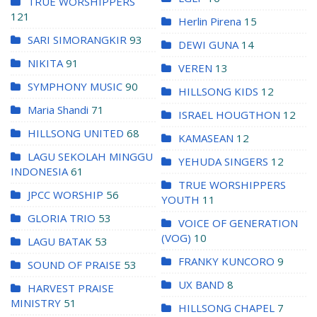
TRUE WORSHIPPERS
121
Herlin Pirena
15
SARI SIMORANGKIR
93
DEWI GUNA
14
NIKITA
91
VEREN
13
SYMPHONY MUSIC
90
HILLSONG KIDS
12
Maria Shandi
71
ISRAEL HOUGTHON
12
HILLSONG UNITED
68
KAMASEAN
12
LAGU SEKOLAH MINGGU
YEHUDA SINGERS
12
INDONESIA
61
TRUE WORSHIPPERS
JPCC WORSHIP
56
YOUTH
11
GLORIA TRIO
53
VOICE OF GENERATION
(VOG)
10
LAGU BATAK
53
FRANKY KUNCORO
9
SOUND OF PRAISE
53
UX BAND
8
HARVEST PRAISE
MINISTRY
51
HILLSONG CHAPEL
7