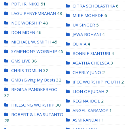
PDT. IR. NIKO
51
CITRA SCHOLASTIKA
6
LAGU PENYEMBAHAN
48
MIKE MOHEDE
6
NDC WORSHIP
48
UX SINGER
5
DON MOEN
46
JAWA ROHANI
4
MICHAEL W. SMITH
45
OLIVIA
4
SYMPHONY WORSHIP
45
RONNIE SIANTURI
4
GMS LIVE
38
AGATHA CHELSEA
3
CHRIS TOMLIN
32
CHERLY JUNO
2
GMB (Giving My Best)
32
JPCC WORSHIP YOUTH
2
REGINA PANGKEREGO
LION OF JUDAH
2
32
REGINA IDOL
2
HILLSONG WORSHIP
30
ANGEL KARAMOY
1
ROBERT & LEA SUTANTO
ASMIRANDAH
1
28