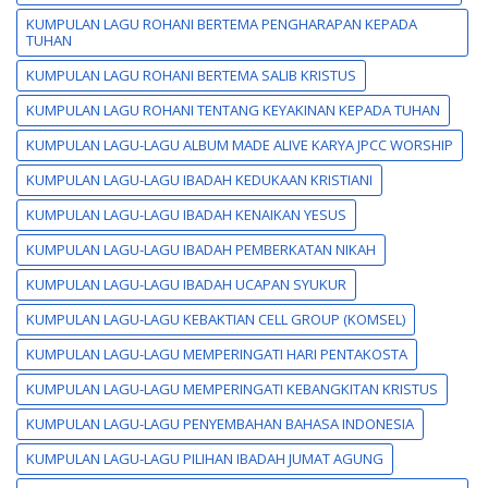
KUMPULAN LAGU ROHANI BERTEMA PENGHARAPAN KEPADA
TUHAN
KUMPULAN LAGU ROHANI BERTEMA SALIB KRISTUS
KUMPULAN LAGU ROHANI TENTANG KEYAKINAN KEPADA TUHAN
KUMPULAN LAGU-LAGU ALBUM MADE ALIVE KARYA JPCC WORSHIP
KUMPULAN LAGU-LAGU IBADAH KEDUKAAN KRISTIANI
KUMPULAN LAGU-LAGU IBADAH KENAIKAN YESUS
KUMPULAN LAGU-LAGU IBADAH PEMBERKATAN NIKAH
KUMPULAN LAGU-LAGU IBADAH UCAPAN SYUKUR
KUMPULAN LAGU-LAGU KEBAKTIAN CELL GROUP (KOMSEL)
KUMPULAN LAGU-LAGU MEMPERINGATI HARI PENTAKOSTA
KUMPULAN LAGU-LAGU MEMPERINGATI KEBANGKITAN KRISTUS
KUMPULAN LAGU-LAGU PENYEMBAHAN BAHASA INDONESIA
KUMPULAN LAGU-LAGU PILIHAN IBADAH JUMAT AGUNG