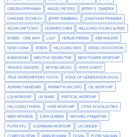
GREZIA EPIPHANIA
ANGEL PIETERS
JEFFRY S. TJANDRA
DARLENE ZSCHECH
JEFFRY RAMBING
JONATHAN PRAWIRA
ADON SAPTOWO
EDWARD CHEN
HILLSONG YOUNG & FREE
BOBBY - ONE WAY
LGLP
HERLIN PIRENA
KIM WALKER
DEWI GUNA
VEREN
HILLSONG KIDS
ISRAEL HOUGTHON
KAMASEAN
MELITHA SIDABUTAR
NEW POWER WORSHIP
YEHUDA SINGERS
BETHEL MUSIC
HOPE DARST
TRUE WORSHIPPERS YOUTH
VOICE OF GENERATION (VOG)
ADRIAN TAKNDARE
FRANKY KUNCORO
OIL WORSHIP
LOJ WORSHIP
UX BAND
VERTICAL WORSHIP
HILLSONG CHAPEL
HSM WORSHIP
CITRA SCHOLASTIKA
MIKE MOHEDE
EZRA LEWINA
MICHAEL PANJAITAN
PUTRI AYU
SUDIRMAN WORSHIP
UX SINGER
CLARISSA DEWI
JAWA ROHANI
OLIVIA
PUTRI SIAGIAN