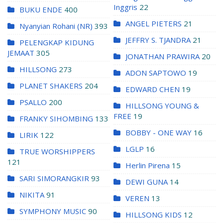
Inggris
22
BUKU ENDE
400
ANGEL PIETERS
21
Nyanyian Rohani (NR)
393
JEFFRY S. TJANDRA
21
PELENGKAP KIDUNG
JEMAAT
305
JONATHAN PRAWIRA
20
HILLSONG
273
ADON SAPTOWO
19
PLANET SHAKERS
204
EDWARD CHEN
19
PSALLO
200
HILLSONG YOUNG &
FREE
19
FRANKY SIHOMBING
133
BOBBY - ONE WAY
16
LIRIK
122
LGLP
16
TRUE WORSHIPPERS
121
Herlin Pirena
15
SARI SIMORANGKIR
93
DEWI GUNA
14
NIKITA
91
VEREN
13
SYMPHONY MUSIC
90
HILLSONG KIDS
12