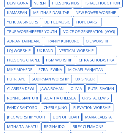
DEWI GUNA
VEREN
HILLSONG KIDS
ISRAEL HOUGTHON
KAMASEAN
MELITHA SIDABUTAR
NEW POWER WORSHIP
YEHUDA SINGERS
BETHEL MUSIC
HOPE DARST
TRUE WORSHIPPERS YOUTH
VOICE OF GENERATION (VOG)
ADRIAN TAKNDARE
FRANKY KUNCORO
OIL WORSHIP
LOJ WORSHIP
UX BAND
VERTICAL WORSHIP
HILLSONG CHAPEL
HSM WORSHIP
CITRA SCHOLASTIKA
MIKE MOHEDE
EZRA LEWINA
MICHAEL PANJAITAN
PUTRI AYU
SUDIRMAN WORSHIP
UX SINGER
CLARISSA DEWI
JAWA ROHANI
OLIVIA
PUTRI SIAGIAN
RONNIE SIANTURI
AGATHA CHELSEA
CRYSTAL LEWIS
FANDY SANTOSO
CHERLY JUNO
ELEVATION WORSHIP
JPCC WORSHIP YOUTH
LION OF JUDAH
MARIA CALISTA
MITHA TALAHATU
REGINA IDOL
RILEY CLEMMONS