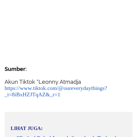
Sumber:
Akun Tiktok “Leonny Atmadja
https://www.tiktok.com/@oureverydaythings?
_t=8iBxHZJTqAZ&_r=1
LIHAT JUGA: