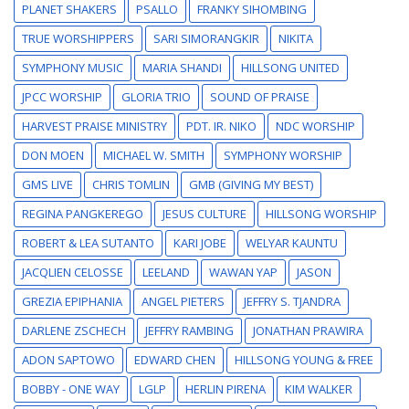
PLANET SHAKERS
PSALLO
FRANKY SIHOMBING
TRUE WORSHIPPERS
SARI SIMORANGKIR
NIKITA
SYMPHONY MUSIC
MARIA SHANDI
HILLSONG UNITED
JPCC WORSHIP
GLORIA TRIO
SOUND OF PRAISE
HARVEST PRAISE MINISTRY
PDT. IR. NIKO
NDC WORSHIP
DON MOEN
MICHAEL W. SMITH
SYMPHONY WORSHIP
GMS LIVE
CHRIS TOMLIN
GMB (GIVING MY BEST)
REGINA PANGKEREGO
JESUS CULTURE
HILLSONG WORSHIP
ROBERT & LEA SUTANTO
KARI JOBE
WELYAR KAUNTU
JACQLIEN CELOSSE
LEELAND
WAWAN YAP
JASON
GREZIA EPIPHANIA
ANGEL PIETERS
JEFFRY S. TJANDRA
DARLENE ZSCHECH
JEFFRY RAMBING
JONATHAN PRAWIRA
ADON SAPTOWO
EDWARD CHEN
HILLSONG YOUNG & FREE
BOBBY - ONE WAY
LGLP
HERLIN PIRENA
KIM WALKER