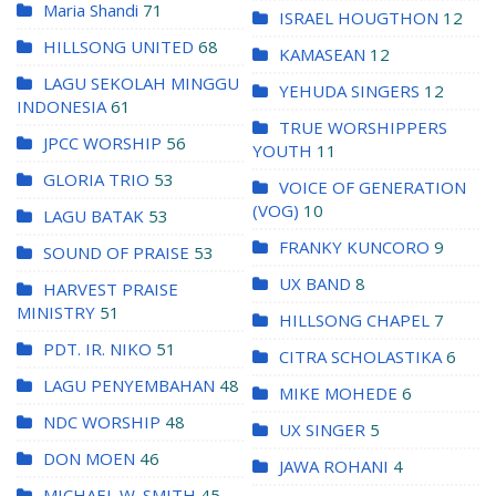
Maria Shandi
71
ISRAEL HOUGTHON
12
HILLSONG UNITED
68
KAMASEAN
12
LAGU SEKOLAH MINGGU
YEHUDA SINGERS
12
INDONESIA
61
TRUE WORSHIPPERS
JPCC WORSHIP
56
YOUTH
11
GLORIA TRIO
53
VOICE OF GENERATION
(VOG)
10
LAGU BATAK
53
FRANKY KUNCORO
9
SOUND OF PRAISE
53
UX BAND
8
HARVEST PRAISE
MINISTRY
51
HILLSONG CHAPEL
7
PDT. IR. NIKO
51
CITRA SCHOLASTIKA
6
LAGU PENYEMBAHAN
48
MIKE MOHEDE
6
NDC WORSHIP
48
UX SINGER
5
DON MOEN
46
JAWA ROHANI
4
MICHAEL W. SMITH
45